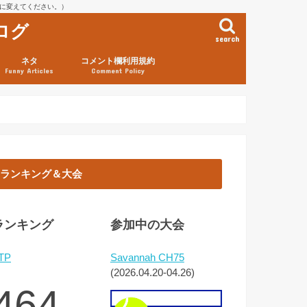
を@に変えてください。）
ログ
search
ネタ
コメント欄利用規約
Funny Articles
Comment Policy
ランキング＆大会
ランキング
参加中の大会
TP
Savannah CH75
(2026.04.20-04.26)
464