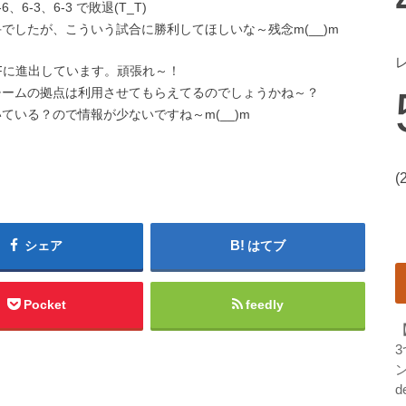
、6-3、6-3 で敗退(T_T)
でしたが、こういう試合に勝利してほしいな～残念m(__)m
SFに進出しています。頑張れ～！
チームの拠点は利用させてもらえてるのでしょうかね～？
ている？ので情報が少ないですね～m(__)m
(
シェア
はてブ
Pocket
feedly
ン
d