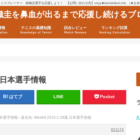
スプレーヤー、錦織圭選手を応援しよう！ 【お問い合わせ先】urryy★keinishikori.info （★
織圭を鼻血が出るまで応援し続けるブ
情報
テニスの基礎知識
試合レビュー
ランキング試算
ation
Knowledge of Tennis
Match Reviews
Ranking Calculation
ssage
ロフィール
績
グ推移
連グッズ
試合まとめ（2025年1月16
リスト（2021年8月10日時
ツアーの構造
ATPツアー ポイント表
テニス情報入手法
9週 日本選手情報
はてブ
LINE
Pocket
A
週 日本選手情報
›
返信先: Week9:2016.2.29週 日本選手情報
#21174