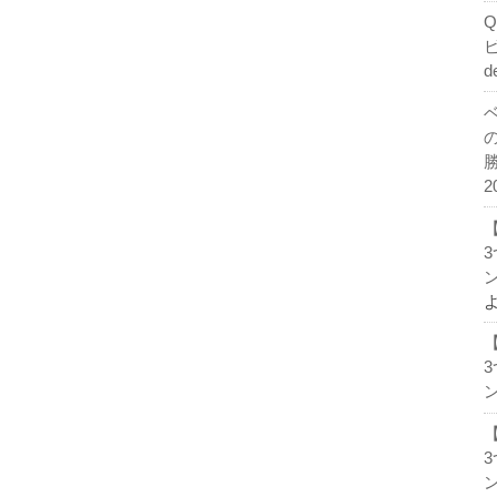
d
2
ン
ン
ン