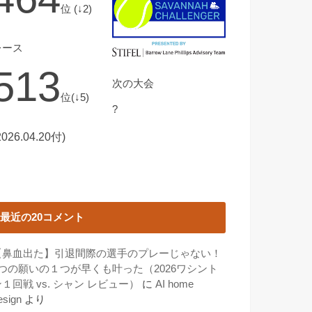
位 (↓2)
レース
513
次の大会
位(↓5)
?
2026.04.20付)
最近の20コメント
【鼻血出た】引退間際の選手のプレーじゃない！
3つの願いの１つが早くも叶った（2026ワシント
１回戦 vs. シャン レビュー）
に
AI home
esign
より