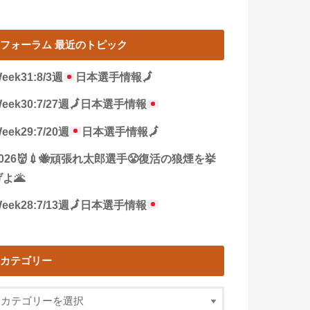
フォーラム 最近のトピック
eek31:8/3週
日本選手情報
🗾
eek30:7/27週
🗾
日本選手情報
eek29:7/20週
日本選手情報
🗾
2026👹💉🐝頑張れ太郎選手😤復活の狼煙を挙
よ🌋
eek28:7/13週
🗾
日本選手情報
カテゴリー