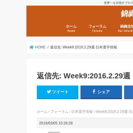
世界一を目指すプロテニ
錦
ホーム
フォーラム
錦織圭
Home
Forums
Kei Inform
日本選手情報
鼻血ブログラボ
鼻血ブログ分析班
Kei’s Me
錦織圭プ
錦織圭 戦
ランキン
錦織圭関
鼻血が出た
次は見とけ
日現在）
点）
HOME
返信先: Week9:2016.2.29週 日本選手情報
返信先: Week9:2016.2.2
ツイート
シェア
ホーム
›
フォーラム
›
日本選手情報
›
Week9:2016.2.29
2016/03/05 10:26:28