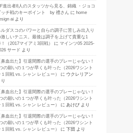
QF進出者8人のスタッツから見る、錦織 ・ジョコ
ビッチ戦のキーポイント by 禮さん
に
home
esign ai
より
ベルダスコのパワーと自らの調子に苦しみ出入り
の激しいテニス。最後は調子を上げて貴重な1
勝！（2017マイアミ3回戦）
に
マインツ05 2025-
026 サード
より
【鼻血出た】引退間際の選手のプレーじゃない！
3つの願いの１つが早くも叶った（2026ワシント
１回戦 vs. シャン レビュー）
に
ウクレリアン
より
【鼻血出た】引退間際の選手のプレーじゃない！
3つの願いの１つが早くも叶った（2026ワシント
１回戦 vs. シャン レビュー）
に
あけび
より
【鼻血出た】引退間際の選手のプレーじゃない！
3つの願いの１つが早くも叶った（2026ワシント
１回戦 vs. シャン レビュー）
に
下団
より