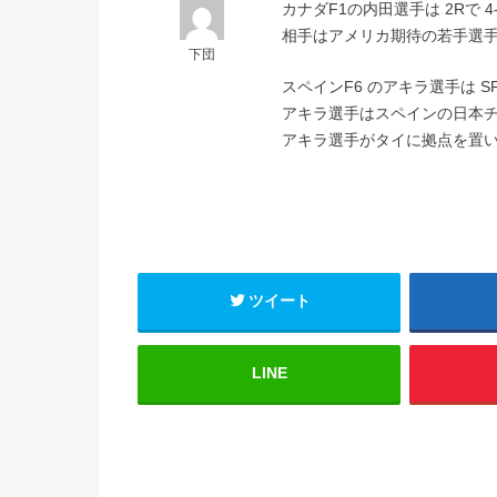
カナダF1の内田選手は 2Rで 4-6
相手はアメリカ期待の若手選手
下団
スペインF6 のアキラ選手は 
アキラ選手はスペインの日本
アキラ選手がタイに拠点を置い
ツイート
LINE