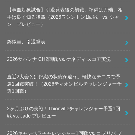
【鼻血対象試合】引退発表後の初戦、準備は万端、相
手は良く知る後輩（2026ワシントン1回戦 vs. シャ
ン プレビュー）
錦織圭、引退発表
2026サバンナ CH2回戦 vs. ケネディ スコア実況
直近2大会とは錦織の状態が違う。軽快なテニスで予
選1回戦突破！（2026ティオンビルチャレンジャー予
選1回戦）
2ヶ月ぶりの実戦！Thionvilleチャレンジャー予選1回
戦 vs. Jade プレビュー
2026キャンベラチャレンジャー1回戦 vs. コプリバ プ