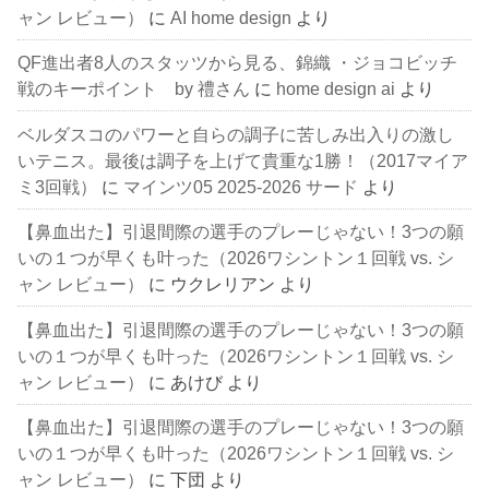
ャン レビュー）
に
AI home design
より
QF進出者8人のスタッツから見る、錦織 ・ジョコビッチ
戦のキーポイント by 禮さん
に
home design ai
より
ベルダスコのパワーと自らの調子に苦しみ出入りの激し
いテニス。最後は調子を上げて貴重な1勝！（2017マイア
ミ3回戦）
に
マインツ05 2025-2026 サード
より
【鼻血出た】引退間際の選手のプレーじゃない！3つの願
いの１つが早くも叶った（2026ワシントン１回戦 vs. シ
ャン レビュー）
に
ウクレリアン
より
【鼻血出た】引退間際の選手のプレーじゃない！3つの願
いの１つが早くも叶った（2026ワシントン１回戦 vs. シ
ャン レビュー）
に
あけび
より
【鼻血出た】引退間際の選手のプレーじゃない！3つの願
いの１つが早くも叶った（2026ワシントン１回戦 vs. シ
ャン レビュー）
に
下団
より