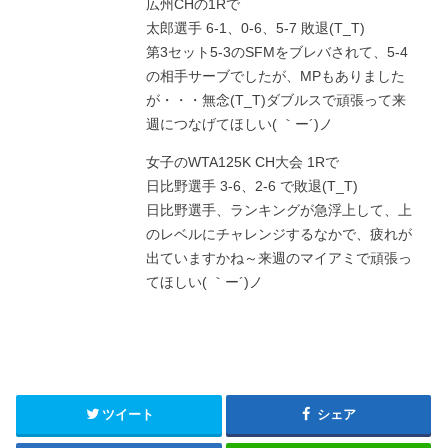
広州CHの1Rで
太郎選手 6-1、0-6、5-7 敗退(T_T)
第3セット5-3のSFMをブレバされて、5-4
の相手サーブでしたが、MPもありました
が・・・無念(T_T)ダブルスで頑張って来
週につなげてほしい( ｀ー´)ノ
女子のWTA125K CH大会 1Rで
日比野選手 3-6、2-6 で敗退(T_T)
日比野選手、ランキングが急浮上して、上
のレベルにチャレンジするなかで、疲れが
出ていますかね～来週のマイアミで頑張っ
てほしい( ｀ー´)ノ
ツイート
シェア