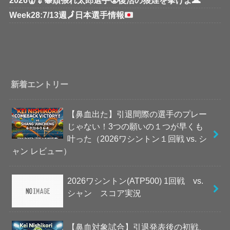
2026👹💉🐝頑張れ太郎選手😤復活の狼煙を挙げよ🌋
Week28:7/13週
🗾
日本選手情報
新着エントリー
【鼻血出た】引退間際の選手のプレー
じゃない！3つの願いの１つが早くも
叶った（2026ワシントン１回戦 vs. シ
ャン レビュー）
2026ワシントン(ATP500) 1回戦 vs.
シャン スコア実況
【鼻血対象試合】引退発表後の初戦、