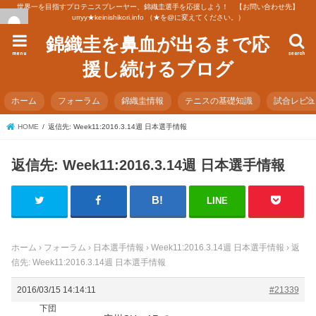
世界一を目指すプロテニスプレーヤー、錦織圭選手を応援しよう！ 【お問い合わせ先】
urryy★keinishikori.info （★を@に変えてください。）
錦織圭を鼻血が出るまで応
menu
search
援し続けるブログ
ホーム
フォーラム
錦織圭情報
テニスの基礎知識
試合レビ
HOME
返信先: Week11:2016.3.14週 日本選手情報
返信先: Week11:2016.3.14週 日本選手情報
LINE
ホーム
›
フォーラム
›
日本選手情報
›
Week11:2016.3.14週 日本選手情報
›
返
信先: Week11:2016.3.14週 日本選手情報
2016/03/15 14:14:11
#21339
下団