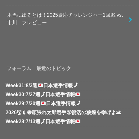
本当に出るとは！2025慶応チャレンジャー1回戦 vs.
市川 プレビュー
フォーラム 最近のトピック
Week31:8/3週
日本選手情報
🗾
Week30:7/27週
🗾
日本選手情報
Week29:7/20週
日本選手情報
🗾
2026👹💉🐝頑張れ太郎選手😤復活の狼煙を挙げよ🌋
Week28:7/13週
🗾
日本選手情報