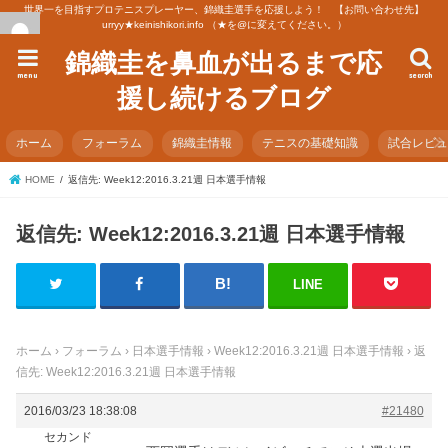
世界一を目指すプロテニスプレーヤー、錦織圭選手を応援しよう！ 【お問い合わせ先】
urryy★keinishikori.info （★を@に変えてください。）
錦織圭を鼻血が出るまで応
menu
search
援し続けるブログ
ホーム
フォーラム
錦織圭情報
テニスの基礎知識
試合レビ
HOME
返信先: Week12:2016.3.21週 日本選手情報
返信先: Week12:2016.3.21週 日本選手情報
LINE
ホーム
›
フォーラム
›
日本選手情報
›
Week12:2016.3.21週 日本選手情報
›
返
信先: Week12:2016.3.21週 日本選手情報
2016/03/23 18:38:08
#21480
セカンド