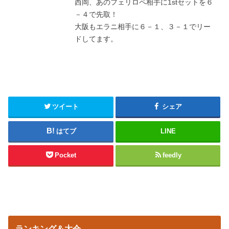
西岡、あのフェリロペ相手に1stセットを６
－４で先取！
大阪もエラニ相手に６－１、３－１でリー
ドしてます。
ツイート
シェア
はてブ
LINE
Pocket
feedly
ランキング＆大会