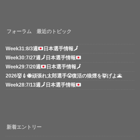
フォーラム 最近のトピック
Week31:8/3週
日本選手情報
🗾
Week30:7/27週
🗾
日本選手情報
Week29:7/20週
日本選手情報
🗾
2026👹💉🐝頑張れ太郎選手😤復活の狼煙を挙げよ🌋
Week28:7/13週
🗾
日本選手情報
新着エントリー