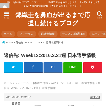
世界一を目指すプロテニスプレーヤー、錦織圭選手を応援しよう！ 【お問い合わせ先】
urryy★keinishikori.info （★を@に変えてください。）
錦織圭を鼻血が出るまで応
menu
search
援し続けるブログ
ホーム
フォーラム
錦織圭情報
テニスの基礎知識
試合レビ
HOME
返信先: Week12:2016.3.21週 日本選手情報
返信先: Week12:2016.3.21週 日本選手情報
LINE
ホーム
›
フォーラム
›
日本選手情報
›
Week12:2016.3.21週 日本選手情報
›
返
信先: Week12:2016.3.21週 日本選手情報
2016/03/26 2:32:57
#21531
赤黄色