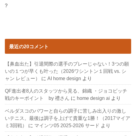
?
最近の20コメント
【鼻血出た】引退間際の選手のプレーじゃない！3つの願
いの１つが早くも叶った（2026ワシントン１回戦 vs. シ
ャン レビュー）
に
AI home design
より
QF進出者8人のスタッツから見る、錦織 ・ジョコビッチ
戦のキーポイント by 禮さん
に
home design ai
より
ベルダスコのパワーと自らの調子に苦しみ出入りの激し
いテニス。最後は調子を上げて貴重な1勝！（2017マイア
ミ3回戦）
に
マインツ05 2025-2026 サード
より