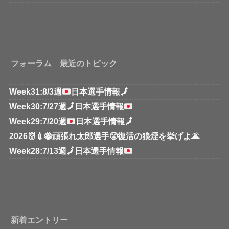
フォーラム 最近のトピック
Week31:8/3週
日本選手情報
🗾
Week30:7/27週
🗾
日本選手情報
Week29:7/20週
日本選手情報
🗾
2026👹💉🐝頑張れ太郎選手😤復活の狼煙を挙げよ🌋
Week28:7/13週
🗾
日本選手情報
新着エントリー