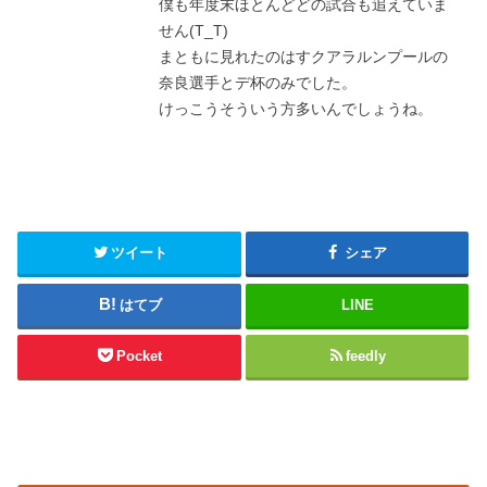
僕も年度末ほとんどどの試合も追えていま
せん(T_T)
まともに見れたのはすクアラルンプールの
奈良選手とデ杯のみでした。
けっこうそういう方多いんでしょうね。
ツイート
シェア
はてブ
LINE
Pocket
feedly