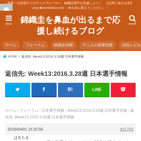
世界一を目指すプロテニスプレーヤー、錦織圭選手を応援しよう！ 【お問い合わせ先】
urryy★keinishikori.info （★を@に変えてください。）
錦織圭を鼻血が出るまで応
menu
search
援し続けるブログ
ホーム
フォーラム
錦織圭情報
テニスの基礎知識
試合レビ
HOME
返信先: Week13:2016.3.28週 日本選手情報
返信先: Week13:2016.3.28週 日本選手情報
LINE
ホーム
›
フォーラム
›
日本選手情報
›
Week13:2016.3.28週 日本選手情報
›
返
信先: Week13:2016.3.28週 日本選手情報
2016/04/01 15:25:56
#21705
はるちる