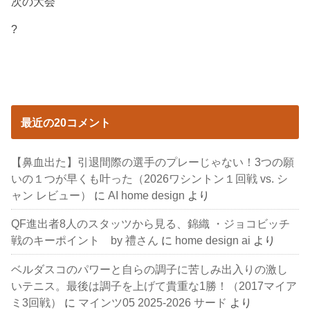
次の大会
?
最近の20コメント
【鼻血出た】引退間際の選手のプレーじゃない！3つの願
いの１つが早くも叶った（2026ワシントン１回戦 vs. シ
ャン レビュー）
に
AI home design
より
QF進出者8人のスタッツから見る、錦織 ・ジョコビッチ
戦のキーポイント by 禮さん
に
home design ai
より
ベルダスコのパワーと自らの調子に苦しみ出入りの激し
いテニス。最後は調子を上げて貴重な1勝！（2017マイア
ミ3回戦）
に
マインツ05 2025-2026 サード
より