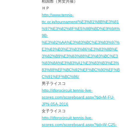
柏国際（男女共催）
ＨＰ
http://www.tennis-
ttc.or.jp/tournament/%E3%81%8B%E3%81
%97%E3%82%8F%E5%9B%BD%E9%9A%
9B-
%E3%82%AA%E3%83%BC%E3%83%97%
E3%83%B3%E3%83%86%E3%83%8B%E
3%82%B9%E3%83%88%E3%83%BC%E3
%83%8A%E3%83%A1%E3%83%B3%E3%
83%88%EF%BC%92%EF%BC%90%EF%B
C%91%EF%BC%96/
男子ライスコ
http://itfprocircuit.tennis-live-
scores.com/scoreboard.aspx?tid=M-FU-
JPN-05A-2016
女子ライスコ
http://itfprocircuit.tennis-live-
scores.com/scoreboard.aspx?tid=W-C25-