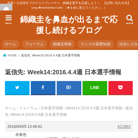
世界一を目指すプロテニスプレーヤー、錦織圭選手を応援しよう！ 【お問い合わせ先】
urryy★keinishikori.info （★を@に変えてください。）
錦織圭を鼻血が出るまで応
menu
search
援し続けるブログ
ホーム
フォーラム
錦織圭情報
テニスの基礎知識
試合レビ
HOME
返信先: Week14:2016.4.4週 日本選手情報
返信先: Week14:2016.4.4週 日本選手情報
LINE
ホーム
›
フォーラム
›
日本選手情報
›
Week14:2016.4.4週 日本選手情報
›
返信
先: Week14:2016.4.4週 日本選手情報
2016/04/05 13:48:42
#21863
赤黄色