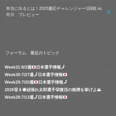
本当に出るとは！2025慶応チャレンジャー1回戦 vs.
市川 プレビュー
フォーラム 最近のトピック
Week31:8/3週
日本選手情報
🗾
Week30:7/27週
🗾
日本選手情報
Week29:7/20週
日本選手情報
🗾
2026👹💉🐝頑張れ太郎選手😤復活の狼煙を挙げよ🌋
Week28:7/13週
🗾
日本選手情報