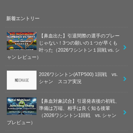
新着エントリー
【鼻血出た】引退間際の選手のプレー
じゃない！3つの願いの１つが早くも
叶った（2026ワシントン１回戦 vs. シ
ャン レビュー）
2026ワシントン(ATP500) 1回戦 vs.
シャン スコア実況
【鼻血対象試合】引退発表後の初戦、
準備は万端、相手は良く知る後輩
（2026ワシントン1回戦 vs. シャン
プレビュー）