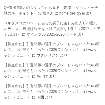
QF進出者8人のスタッツから見る、錦織 ・ジョコビッチ
戦のキーポイント by 禮さん
に
home design ai
より
ベルダスコのパワーと自らの調子に苦しみ出入りの激し
いテニス。最後は調子を上げて貴重な1勝！（2017マイア
ミ3回戦）
に
マインツ05 2025-2026 サード
より
【鼻血出た】引退間際の選手のプレーじゃない！3つの願
いの１つが早くも叶った（2026ワシントン１回戦 vs. シ
ャン レビュー）
に
ウクレリアン
より
【鼻血出た】引退間際の選手のプレーじゃない！3つの願
いの１つが早くも叶った（2026ワシントン１回戦 vs. シ
ャン レビュー）
に
あけび
より
【鼻血出た】引退間際の選手のプレーじゃない！3つの願
いの１つが早くも叶った（2026ワシントン１回戦 vs. シ
ャン レビュー）
に
下団
より