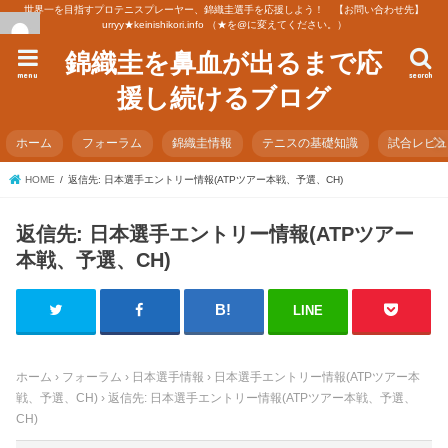
世界一を目指すプロテニスプレーヤー、錦織圭選手を応援しよう！ 【お問い合わせ先】
urryy★keinishikori.info （★を@に変えてください。）
錦織圭を鼻血が出るまで応
menu
search
援し続けるブログ
ホーム
フォーラム
錦織圭情報
テニスの基礎知識
試合レビ
HOME
返信先: 日本選手エントリー情報(ATPツアー本戦、予選、CH)
返信先: 日本選手エントリー情報(ATPツアー
本戦、予選、CH)
LINE
ホーム
›
フォーラム
›
日本選手情報
›
日本選手エントリー情報(ATPツアー本
戦、予選、CH)
›
返信先: 日本選手エントリー情報(ATPツアー本戦、予選、
CH)