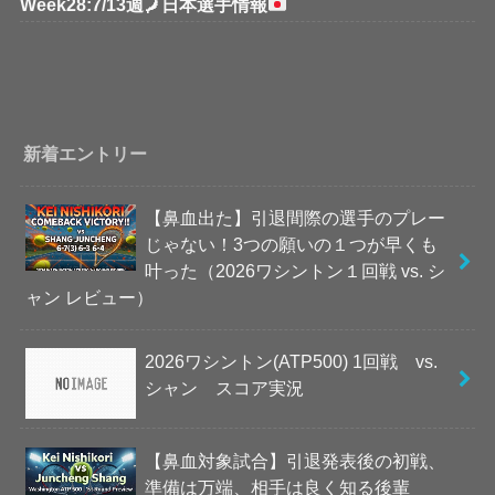
Week28:7/13週
🗾
日本選手情報
新着エントリー
【鼻血出た】引退間際の選手のプレー
じゃない！3つの願いの１つが早くも
叶った（2026ワシントン１回戦 vs. シ
ャン レビュー）
2026ワシントン(ATP500) 1回戦 vs.
シャン スコア実況
【鼻血対象試合】引退発表後の初戦、
準備は万端、相手は良く知る後輩