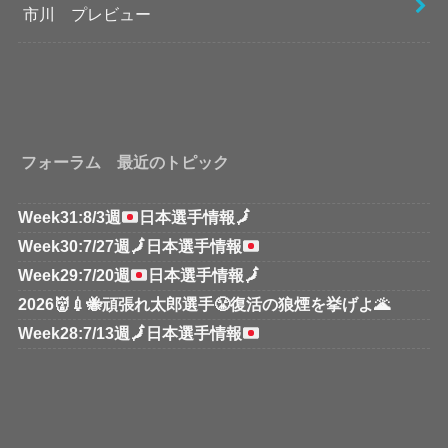
市川 プレビュー
フォーラム 最近のトピック
Week31:8/3週
日本選手情報
🗾
Week30:7/27週
🗾
日本選手情報
Week29:7/20週
日本選手情報
🗾
2026👹💉🐝頑張れ太郎選手😤復活の狼煙を挙げよ🌋
Week28:7/13週
🗾
日本選手情報