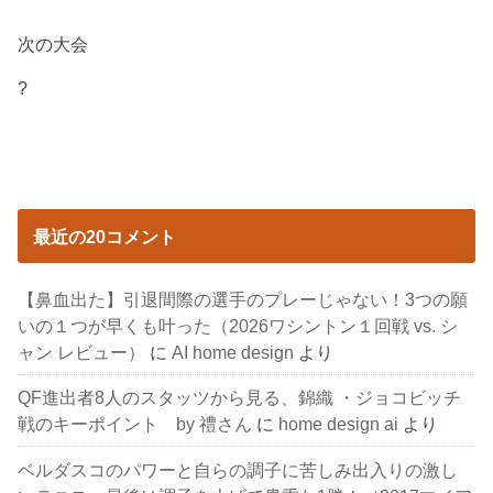
次の大会
?
最近の20コメント
【鼻血出た】引退間際の選手のプレーじゃない！3つの願
いの１つが早くも叶った（2026ワシントン１回戦 vs. シ
ャン レビュー）
に
AI home design
より
QF進出者8人のスタッツから見る、錦織 ・ジョコビッチ
戦のキーポイント by 禮さん
に
home design ai
より
ベルダスコのパワーと自らの調子に苦しみ出入りの激し