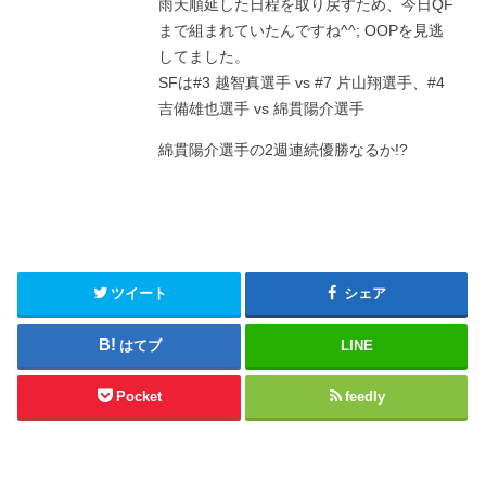
雨天順延した日程を取り戻すため、今日QF
まで組まれていたんですね^^; OOPを見逃
してました。
SFは#3 越智真選手 vs #7 片山翔選手、#4
吉備雄也選手 vs 綿貫陽介選手
綿貫陽介選手の2週連続優勝なるか!?
ツイート
シェア
はてブ
LINE
Pocket
feedly