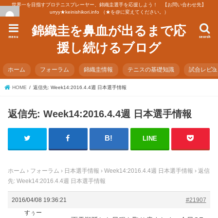
世界一を目指すプロテニスプレーヤー、錦織圭選手を応援しよう！ 【お問い合わせ先】
urryy★keinishikori.info （★を@に変えてください。）
錦織圭を鼻血が出るまで応
menu
search
援し続けるブログ
ホーム
フォーラム
錦織圭情報
テニスの基礎知識
試合レビ
HOME
返信先: Week14:2016.4.4週 日本選手情報
返信先: Week14:2016.4.4週 日本選手情報
LINE
ホーム
›
フォーラム
›
日本選手情報
›
Week14:2016.4.4週 日本選手情報
›
返信
先: Week14:2016.4.4週 日本選手情報
2016/04/08 19:36:21
#21907
すぅー