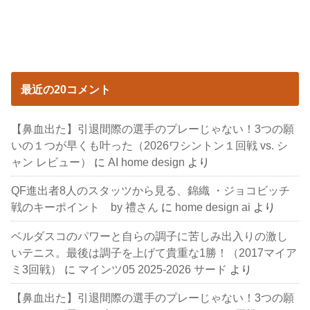
最近の20コメント
【鼻血出た】引退間際の選手のプレーじゃない！3つの願
いの１つが早くも叶った（2026ワシントン１回戦 vs. シ
ャン レビュー）
に
AI home design
より
QF進出者8人のスタッツから見る、錦織 ・ジョコビッチ
戦のキーポイント by 禮さん
に
home design ai
より
ベルダスコのパワーと自らの調子に苦しみ出入りの激し
いテニス。最後は調子を上げて貴重な1勝！（2017マイア
ミ3回戦）
に
マインツ05 2025-2026 サード
より
【鼻血出た】引退間際の選手のプレーじゃない！3つの願