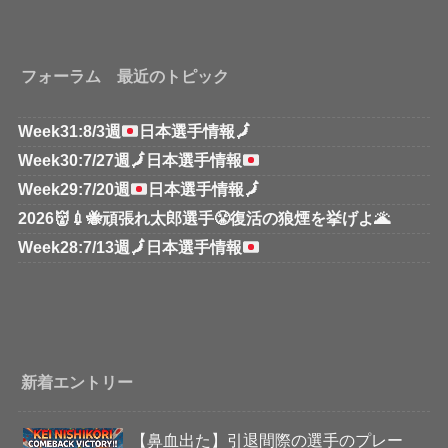
フォーラム 最近のトピック
Week31:8/3週
日本選手情報
🗾
Week30:7/27週
🗾
日本選手情報
Week29:7/20週
日本選手情報
🗾
2026👹💉🐝頑張れ太郎選手😤復活の狼煙を挙げよ🌋
Week28:7/13週
🗾
日本選手情報
新着エントリー
【鼻血出た】引退間際の選手のプレー