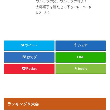
ウル〇ラの父、ウル〇ラの母よ！
太郎選手を勝たせて下さい(/・ω・)/
6-2、3-2
ツイート
シェア
はてブ
LINE
Pocket
feedly
ランキング＆大会