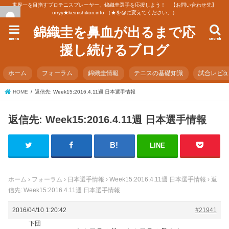
世界一を目指すプロテニスプレーヤー、錦織圭選手を応援しよう！ 【お問い合わせ先】
urryy★keinishikori.info （★を@に変えてください。）
錦織圭を鼻血が出るまで応
menu
search
援し続けるブログ
ホーム
フォーラム
錦織圭情報
テニスの基礎知識
試合レビ
HOME
返信先: Week15:2016.4.11週 日本選手情報
返信先: Week15:2016.4.11週 日本選手情報
LINE
ホーム
›
フォーラム
›
日本選手情報
›
Week15:2016.4.11週 日本選手情報
›
返
信先: Week15:2016.4.11週 日本選手情報
2016/04/10 1:20:42
#21941
下団