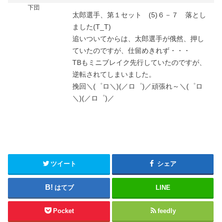
下団
太郎選手、第１セット (5)６－７ 落とし
ました(T_T)
追いついてからは、太郎選手が俄然、押し
ていたのですが、仕留めきれず・・・
TBもミニブレイク先行していたのですが、
逆転されてしまいました。
挽回＼(゜ロ＼)(／ロ゜)／頑張れ～＼(゜ロ
＼)(／ロ゜)／
ツイート
シェア
はてブ
LINE
Pocket
feedly