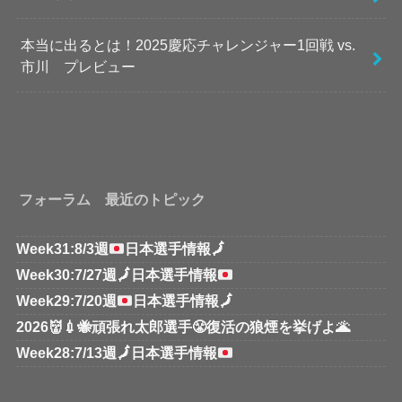
本当に出るとは！2025慶応チャレンジャー1回戦 vs.
市川 プレビュー
フォーラム 最近のトピック
Week31:8/3週
日本選手情報
🗾
Week30:7/27週
🗾
日本選手情報
Week29:7/20週
日本選手情報
🗾
2026👹💉🐝頑張れ太郎選手😤復活の狼煙を挙げよ🌋
Week28:7/13週
🗾
日本選手情報