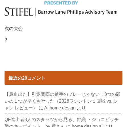
次の大会
?
最近の20コメント
【鼻血出た】引退間際の選手のプレーじゃない！3つの願
いの１つが早くも叶った（2026ワシントン１回戦 vs. シ
ャン レビュー）
に
AI home design
より
QF進出者8人のスタッツから見る、錦織 ・ジョコビッチ
戦のキーポイント by 禮さん
に
home design ai
より