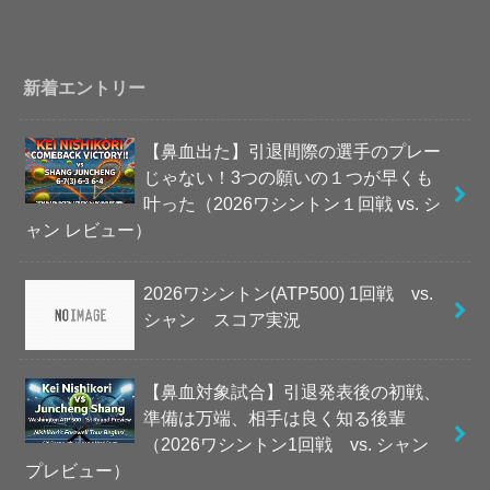
新着エントリー
【鼻血出た】引退間際の選手のプレー
じゃない！3つの願いの１つが早くも
叶った（2026ワシントン１回戦 vs. シ
ャン レビュー）
2026ワシントン(ATP500) 1回戦 vs.
シャン スコア実況
【鼻血対象試合】引退発表後の初戦、
準備は万端、相手は良く知る後輩
（2026ワシントン1回戦 vs. シャン
プレビュー）