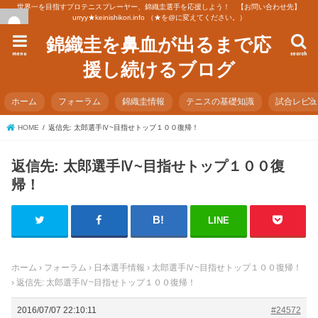
世界一を目指すプロテニスプレーヤー、錦織圭選手を応援しよう！ 【お問い合わせ先】
urryy★keinishikori.info （★を@に変えてください。）
錦織圭を鼻血が出るまで応
menu
search
援し続けるブログ
ホーム
フォーラム
錦織圭情報
テニスの基礎知識
試合レビ
HOME
返信先: 太郎選手Ⅳ~目指せトップ１００復帰！
返信先: 太郎選手Ⅳ~目指せトップ１００復
帰！
LINE
ホーム
›
フォーラム
›
日本選手情報
›
太郎選手Ⅳ~目指せトップ１００復帰！
›
返信先: 太郎選手Ⅳ~目指せトップ１００復帰！
2016/07/07 22:10:11
#24572