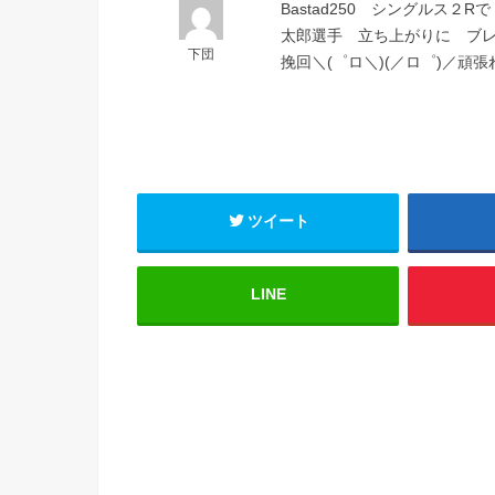
Bastad250 シングルス２Rで
太郎選手 立ち上がりに ブ
下団
挽回＼(゜ロ＼)(／ロ゜)／頑張
ツイート
LINE