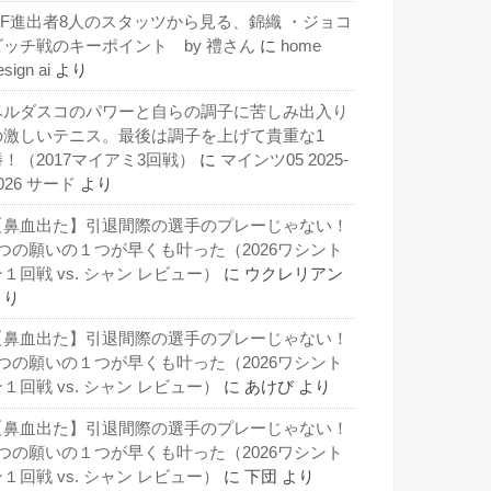
QF進出者8人のスタッツから見る、錦織 ・ジョコ
ビッチ戦のキーポイント by 禮さん
に
home
esign ai
より
ベルダスコのパワーと自らの調子に苦しみ出入り
の激しいテニス。最後は調子を上げて貴重な1
勝！（2017マイアミ3回戦）
に
マインツ05 2025-
026 サード
より
【鼻血出た】引退間際の選手のプレーじゃない！
3つの願いの１つが早くも叶った（2026ワシント
１回戦 vs. シャン レビュー）
に
ウクレリアン
より
【鼻血出た】引退間際の選手のプレーじゃない！
3つの願いの１つが早くも叶った（2026ワシント
１回戦 vs. シャン レビュー）
に
あけび
より
【鼻血出た】引退間際の選手のプレーじゃない！
3つの願いの１つが早くも叶った（2026ワシント
１回戦 vs. シャン レビュー）
に
下団
より