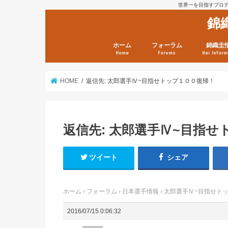
世界一を目指すプロテニ
錦
ホーム
フォーラム
錦織圭
Home
Forums
Kei Inform
日本選手情報
鼻血ブログラボ
鼻血ブログ分析班
Kei’s Me
錦織圭プ
錦織圭 戦
ランキン
錦織圭関
鼻血が出た
次は見とけ
日現在）
点）
HOME
返信先: 太郎選手Ⅳ~目指せトップ１００復帰！
返信先: 太郎選手Ⅳ~目指
ツイート
シェア
ホーム
›
フォーラム
›
日本選手情報
›
太郎選手Ⅳ~目指せト
2016/07/15 0:06:32