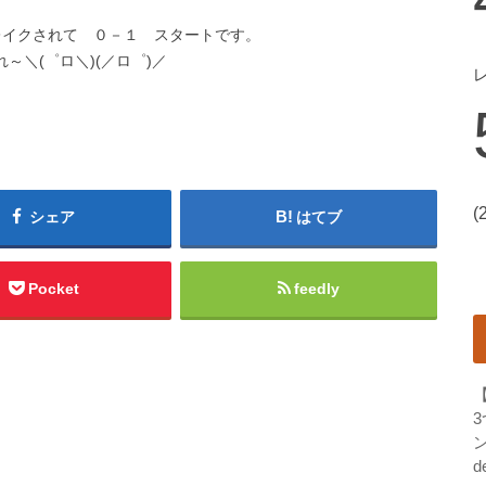
レイクされて ０－１ スタートです。
れ～＼(゜ロ＼)(／ロ゜)／
(
シェア
はてブ
Pocket
feedly
ン
d