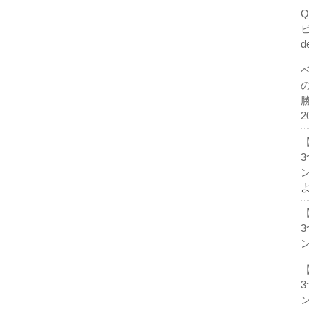
d
2
ン
ン
ン