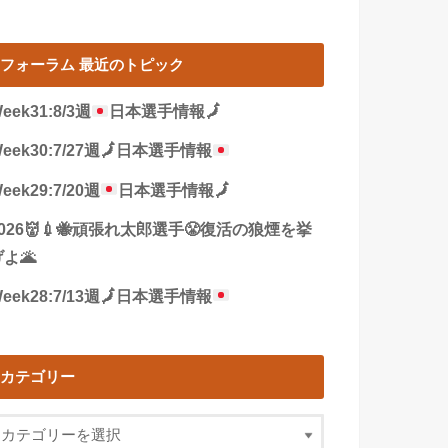
フォーラム 最近のトピック
eek31:8/3週
日本選手情報
🗾
eek30:7/27週
🗾
日本選手情報
eek29:7/20週
日本選手情報
🗾
2026👹💉🐝頑張れ太郎選手😤復活の狼煙を挙
よ🌋
eek28:7/13週
🗾
日本選手情報
カテゴリー