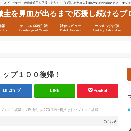
スプレーヤー、錦織圭選手を応援しよう！ 【お問い合わせ先】urryy★keinishikori.info （★
織圭を鼻血が出るまで応援し続けるブ
情報
テニスの基礎知識
試合レビュー
ランキング試算
ation
Knowledge of Tennis
Match Reviews
Ranking Calculation
ssage
ロフィール
績
グ推移
連グッズ
試合まとめ（2025年1月16
リスト（2021年8月10日時
ツアーの構造
ATPツアー ポイント表
テニス情報入手法
せトップ１００復帰！
はてブ
LINE
Pocket
A
ップ１００復帰！
›
返信先: 太郎選手Ⅳ~目指せトップ１００復帰！
#24759