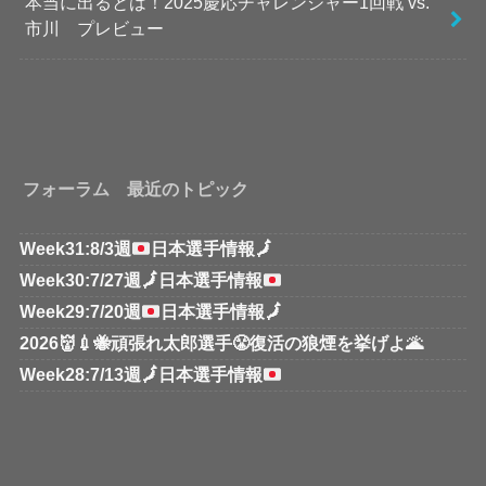
本当に出るとは！2025慶応チャレンジャー1回戦 vs.
市川 プレビュー
フォーラム 最近のトピック
Week31:8/3週
日本選手情報
🗾
Week30:7/27週
🗾
日本選手情報
Week29:7/20週
日本選手情報
🗾
2026👹💉🐝頑張れ太郎選手😤復活の狼煙を挙げよ🌋
Week28:7/13週
🗾
日本選手情報