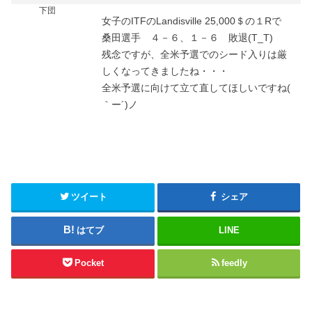
下団
女子のITFのLandisville 25,000＄の１Rで
桑田選手 ４－６、１－６ 敗退(T_T)
残念ですが、全米予選でのシード入りは厳
しくなってきましたね・・・
全米予選に向けて立て直してほしいですね(
｀ー´)ノ
ツイート
シェア
はてブ
LINE
Pocket
feedly