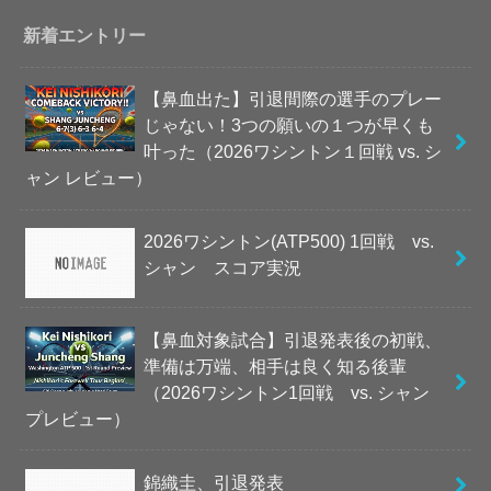
新着エントリー
【鼻血出た】引退間際の選手のプレー
じゃない！3つの願いの１つが早くも
叶った（2026ワシントン１回戦 vs. シ
ャン レビュー）
2026ワシントン(ATP500) 1回戦 vs.
シャン スコア実況
【鼻血対象試合】引退発表後の初戦、
準備は万端、相手は良く知る後輩
（2026ワシントン1回戦 vs. シャン
プレビュー）
錦織圭、引退発表