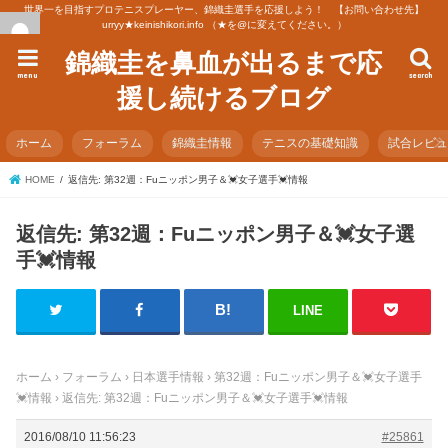
世界一を目指すプロテニスプレーヤー、錦織圭選手を応援しよう！ 【お問い合わせ先】
urryy★keinishikori.info （★を@に変えてください。）
錦織圭を鼻血が出るまで応
menu
search
援し続けるブログ
ホーム
フォーラム
錦織圭情報
テニスの基礎知識
試合レビ
HOME
返信先: 第32週：Fuニッポン男子＆💓女子選手💓情報
返信先: 第32週：Fuニッポン男子＆💓女子選
手💓情報
LINE
ホーム
›
フォーラム
›
日本選手情報
›
第32週：Fuニッポン男子＆💓女子選手
💓情報
›
返信先: 第32週：Fuニッポン男子＆💓女子選手💓情報
2016/08/10 11:56:23
#25861