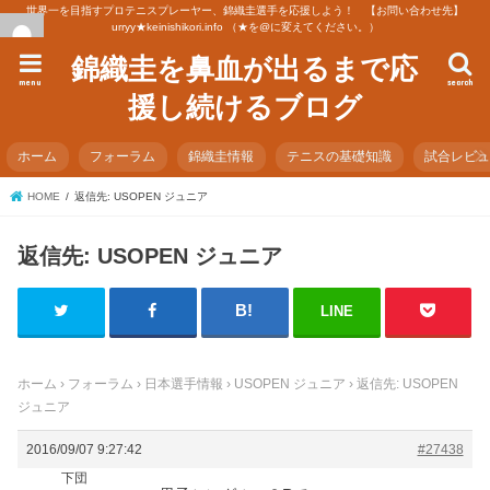
世界一を目指すプロテニスプレーヤー、錦織圭選手を応援しよう！ 【お問い合わせ先】
urryy★keinishikori.info （★を@に変えてください。）
錦織圭を鼻血が出るまで応
menu
search
援し続けるブログ
ホーム
フォーラム
錦織圭情報
テニスの基礎知識
試合レビ
HOME
返信先: USOPEN ジュニア
返信先: USOPEN ジュニア
LINE
ホーム
›
フォーラム
›
日本選手情報
›
USOPEN ジュニア
›
返信先: USOPEN
ジュニア
2016/09/07 9:27:42
#27438
下団