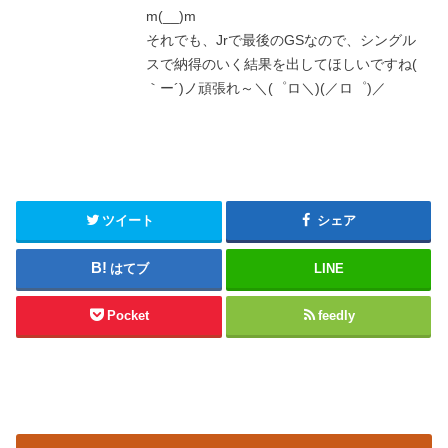
m(__)m
それでも、Jrで最後のGSなので、シングル
スで納得のいく結果を出してほしいですね(
｀ー´)ノ頑張れ～＼(゜ロ＼)(／ロ゜)／
ツイート
シェア
はてブ
LINE
Pocket
feedly