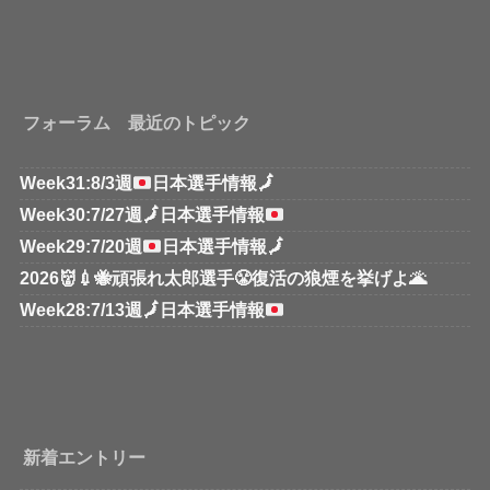
フォーラム 最近のトピック
Week31:8/3週
日本選手情報
🗾
Week30:7/27週
🗾
日本選手情報
Week29:7/20週
日本選手情報
🗾
2026👹💉🐝頑張れ太郎選手😤復活の狼煙を挙げよ🌋
Week28:7/13週
🗾
日本選手情報
新着エントリー