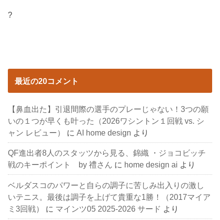
?
最近の20コメント
【鼻血出た】引退間際の選手のプレーじゃない！3つの願
いの１つが早くも叶った（2026ワシントン１回戦 vs. シ
ャン レビュー）
に
AI home design
より
QF進出者8人のスタッツから見る、錦織 ・ジョコビッチ
戦のキーポイント by 禮さん
に
home design ai
より
ベルダスコのパワーと自らの調子に苦しみ出入りの激し
いテニス。最後は調子を上げて貴重な1勝！（2017マイア
ミ3回戦）
に
マインツ05 2025-2026 サード
より