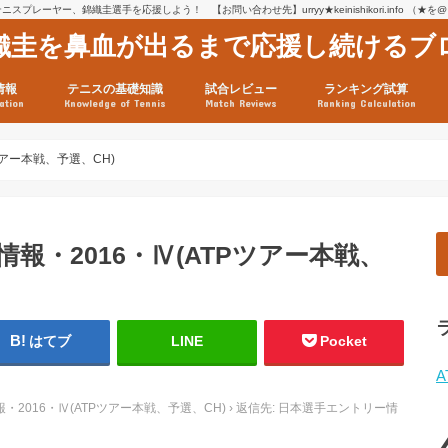
スプレーヤー、錦織圭選手を応援しよう！ 【お問い合わせ先】urryy★keinishikori.info （★
織圭を鼻血が出るまで応援し続けるブ
情報
テニスの基礎知識
試合レビュー
ランキング試算
ation
Knowledge of Tennis
Match Reviews
Ranking Calculation
ssage
ロフィール
績
グ推移
連グッズ
試合まとめ（2025年1月16
リスト（2021年8月10日時
ツアーの構造
ATPツアー ポイント表
テニス情報入手法
ツアー本戦、予選、CH)
報・2016・Ⅳ(ATPツアー本戦、
はてブ
LINE
Pocket
A
2016・Ⅳ(ATPツアー本戦、予選、CH)
›
返信先: 日本選手エントリー情