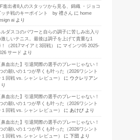
QF進出者8人のスタッツから見る、錦織 ・ジョコ
ビッチ戦のキーポイント by 禮さん
に
home
esign ai
より
ベルダスコのパワーと自らの調子に苦しみ出入り
の激しいテニス。最後は調子を上げて貴重な1
勝！（2017マイアミ3回戦）
に
マインツ05 2025-
026 サード
より
【鼻血出た】引退間際の選手のプレーじゃない！
3つの願いの１つが早くも叶った（2026ワシント
１回戦 vs. シャン レビュー）
に
ウクレリアン
より
【鼻血出た】引退間際の選手のプレーじゃない！
3つの願いの１つが早くも叶った（2026ワシント
１回戦 vs. シャン レビュー）
に
あけび
より
【鼻血出た】引退間際の選手のプレーじゃない！
3つの願いの１つが早くも叶った（2026ワシント
１回戦 vs. シャン レビュー）
に
下団
より