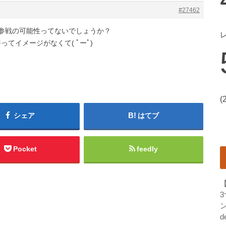
#27462
で参戦の可能性ってないでしょうか？
てイメージがなくて( ﾟーﾟ)
(
シェア
はてブ
Pocket
feedly
ン
d