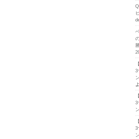
d
2
ン
ン
ン