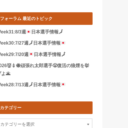
フォーラム 最近のトピック
eek31:8/3週
日本選手情報
🗾
eek30:7/27週
🗾
日本選手情報
eek29:7/20週
日本選手情報
🗾
2026👹💉🐝頑張れ太郎選手😤復活の狼煙を挙
よ🌋
eek28:7/13週
🗾
日本選手情報
カテゴリー