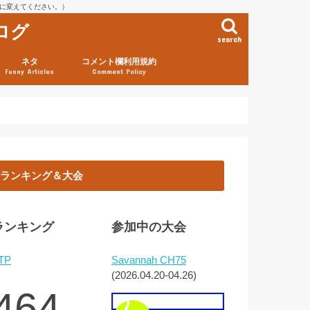
を@に変えてください。）
ログ
search
ネタ
コメント欄利用規約
Funny Articles
Comment Policy
ランキング＆大会
ランキング
参加中の大会
TP
Savannah CH75
(2026.04.20-04.26)
464