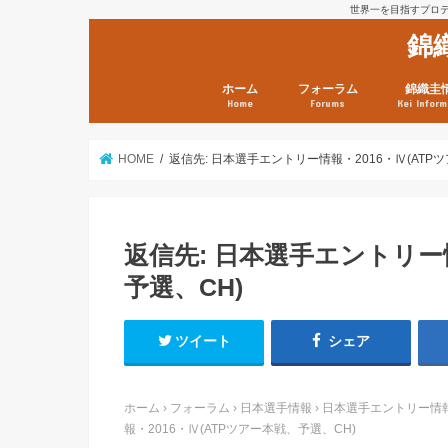
世界一を目指すプロテニ
錦
ホーム
フォーラム
錦織圭
Home
Forums
Kei Inform
日本選手情報
鼻血ブログラボ
鼻血ブログ分析班
Kei’s Me
錦織圭プ
錦織圭 戦
ランキン
錦織圭関
鼻血が出た
次は見とけ
日現在）
点）
HOME
返信先: 日本選手エントリー情報・2016・Ⅳ(ATP
返信先: 日本選手エントリー情
予選、CH)
ツイート
シェア
ホーム
›
フォーラム
›
日本選手情報
›
日本選手エントリー情報・
報・2016・Ⅳ(ATPツアー本戦、予選、CH)