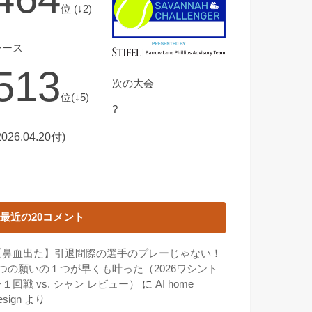
位 (↓2)
レース
513
次の大会
位(↓5)
?
2026.04.20付)
最近の20コメント
【鼻血出た】引退間際の選手のプレーじゃない！
3つの願いの１つが早くも叶った（2026ワシント
１回戦 vs. シャン レビュー）
に
AI home
esign
より