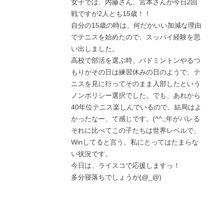
女子では、内藤さん、宮本さんが今日2回
戦ですが2人とも15歳！！
自分の15歳の時は、何だかいい加減な理由
でテニスを始めたので、スッパイ経験を思
い出しました。
高校で部活を選ぶ時、バドミントンやるつ
もりがその日は練習休みの日のようで、テ
ニスを見に行ってそのまま入部したという
ノンポリシー選択でした。でも、あれから
40年位テニス楽しんでいるので、結局はよ
かったなー、て感じです。(^^;;年がバレる
それに比べてこの子たちは世界レベルで、
Winしてると言う、私にとってはたまらな
い状況です。
今日は、ライスコで応援しますっ！
多分寝落ちでしょうが(@_@)