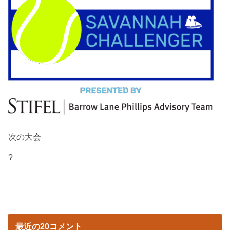
次の大会
?
最近の20コメント