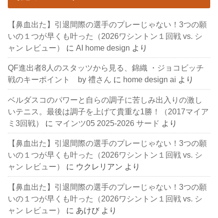
【鼻血出た】引退間際の選手のプレーじゃない！3つの願
いの１つが早くも叶った（2026ワシントン１回戦 vs. シ
ャン レビュー）
に
AI home design
より
QF進出者8人のスタッツから見る、錦織 ・ジョコビッチ
戦のキーポイント by 禮さん
に
home design ai
より
ベルダスコのパワーと自らの調子に苦しみ出入りの激し
いテニス。最後は調子を上げて貴重な1勝！（2017マイア
ミ3回戦）
に
マインツ05 2025-2026 サード
より
【鼻血出た】引退間際の選手のプレーじゃない！3つの願
いの１つが早くも叶った（2026ワシントン１回戦 vs. シ
ャン レビュー）
に
ウクレリアン
より
【鼻血出た】引退間際の選手のプレーじゃない！3つの願
いの１つが早くも叶った（2026ワシントン１回戦 vs. シ
ャン レビュー）
に
あけび
より