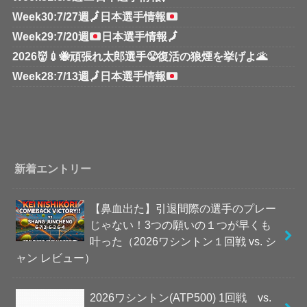
Week30:7/27週
🗾
日本選手情報
Week29:7/20週
日本選手情報
🗾
2026👹💉🐝頑張れ太郎選手😤復活の狼煙を挙げよ🌋
Week28:7/13週
🗾
日本選手情報
新着エントリー
【鼻血出た】引退間際の選手のプレー
じゃない！3つの願いの１つが早くも
叶った（2026ワシントン１回戦 vs. シ
ャン レビュー）
2026ワシントン(ATP500) 1回戦 vs.