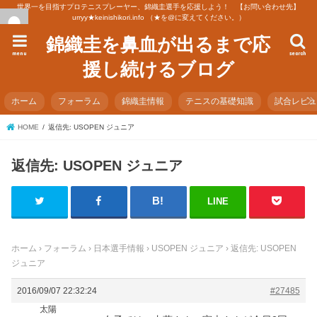
世界一を目指すプロテニスプレーヤー、錦織圭選手を応援しよう！ 【お問い合わせ先】
urryy★keinishikori.info （★を@に変えてください。）
錦織圭を鼻血が出るまで応
menu
search
援し続けるブログ
ホーム
フォーラム
錦織圭情報
テニスの基礎知識
試合レビ
HOME
返信先: USOPEN ジュニア
返信先: USOPEN ジュニア
LINE
ホーム
›
フォーラム
›
日本選手情報
›
USOPEN ジュニア
›
返信先: USOPEN
ジュニア
2016/09/07 22:32:24
#27485
太陽