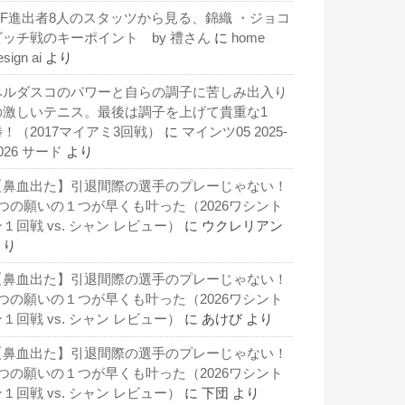
QF進出者8人のスタッツから見る、錦織 ・ジョコ
ビッチ戦のキーポイント by 禮さん
に
home
esign ai
より
ベルダスコのパワーと自らの調子に苦しみ出入り
の激しいテニス。最後は調子を上げて貴重な1
勝！（2017マイアミ3回戦）
に
マインツ05 2025-
026 サード
より
【鼻血出た】引退間際の選手のプレーじゃない！
3つの願いの１つが早くも叶った（2026ワシント
１回戦 vs. シャン レビュー）
に
ウクレリアン
より
【鼻血出た】引退間際の選手のプレーじゃない！
3つの願いの１つが早くも叶った（2026ワシント
１回戦 vs. シャン レビュー）
に
あけび
より
【鼻血出た】引退間際の選手のプレーじゃない！
3つの願いの１つが早くも叶った（2026ワシント
１回戦 vs. シャン レビュー）
に
下団
より