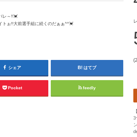
～!!💓
トぉ!!大前選手組に続くのだぁぁ^^💓
(
シェア
はてブ
Pocket
feedly
ン
d