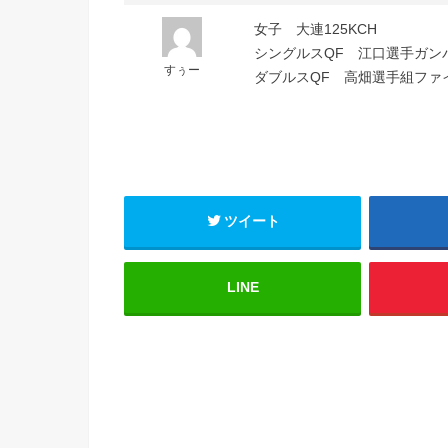
女子 大連125KCH
シングルスQF 江口選手ガンバレ
すぅー
ダブルスQF 高畑選手組ファイ
ツイート
LINE