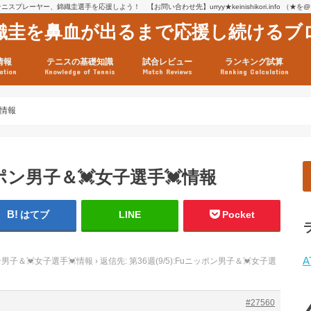
スプレーヤー、錦織圭選手を応援しよう！ 【お問い合わせ先】urryy★keinishikori.info （★
織圭を鼻血が出るまで応援し続けるブ
情報
テニスの基礎知識
試合レビュー
ランキング試算
ation
Knowledge of Tennis
Match Reviews
Ranking Calculation
ssage
ロフィール
績
グ推移
連グッズ
試合まとめ（2025年1月16
リスト（2021年8月10日時
ツアーの構造
ATPツアー ポイント表
テニス情報入手法
情報
ニッポン男子＆💓女子選手💓情報
はてブ
LINE
Pocket
A
ポン男子＆💓女子選手💓情報
›
返信先: 第36週(9/5):Fuニッポン男子＆💓女子選
#27560