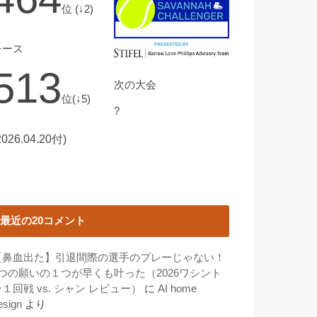
位 (↓2)
レース
513
次の大会
位(↓5)
?
2026.04.20付)
最近の20コメント
【鼻血出た】引退間際の選手のプレーじゃない！
3つの願いの１つが早くも叶った（2026ワシント
１回戦 vs. シャン レビュー）
に
AI home
esign
より