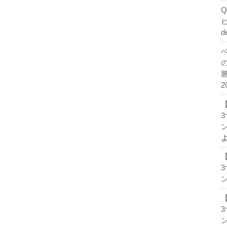
d
2
ン
ン
ン