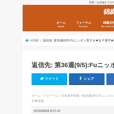
世界一を目指すプロテニ
錦
ホーム
フォーラム
錦織圭
Home
Forums
Kei Inform
日本選手情報
鼻血ブログラボ
鼻血ブログ分析班
Kei’s Me
錦織圭プ
錦織圭 戦
ランキン
錦織圭関
鼻血が出た
次は見とけ
日現在）
点）
HOME
返信先: 第36週(9/5):Fuニッポン男子＆💓女子選手
返信先: 第36週(9/5):Fu
ツイート
シェア
ホーム
›
フォーラム
›
日本選手情報
›
第36週(9/5):Fuニッ
手💓情報
2016/09/09 9:57:41