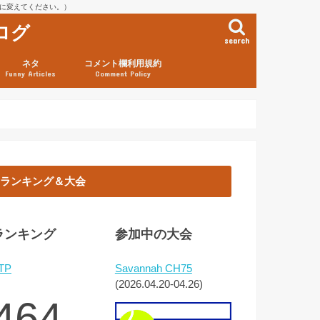
を@に変えてください。）
ログ
search
ネタ
コメント欄利用規約
Funny Articles
Comment Policy
ランキング＆大会
ランキング
参加中の大会
TP
Savannah CH75
(2026.04.20-04.26)
464