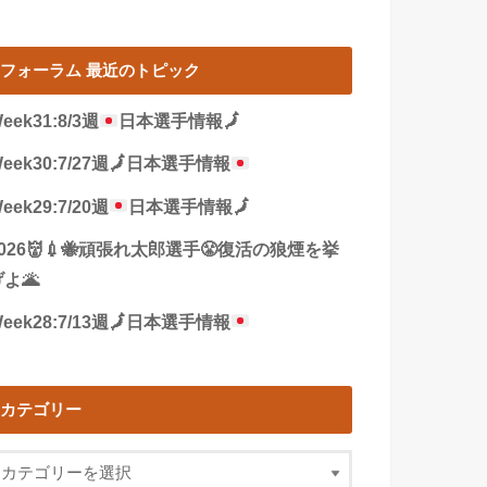
フォーラム 最近のトピック
eek31:8/3週
日本選手情報
🗾
eek30:7/27週
🗾
日本選手情報
eek29:7/20週
日本選手情報
🗾
2026👹💉🐝頑張れ太郎選手😤復活の狼煙を挙
よ🌋
eek28:7/13週
🗾
日本選手情報
カテゴリー