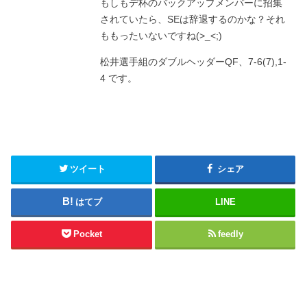
もしもデ杯のバックアップメンバーに招集
されていたら、SEは辞退するのかな？それ
ももったいないですね(>_<;)
松井選手組のダブルヘッダーQF、7-6(7),1-
4 です。
ツイート
シェア
はてブ
LINE
Pocket
feedly