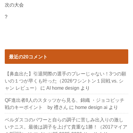
次の大会
?
最近の20コメント
【鼻血出た】引退間際の選手のプレーじゃない！3つの願
いの１つが早くも叶った（2026ワシントン１回戦 vs. シ
ャン レビュー）
に
AI home design
より
QF進出者8人のスタッツから見る、錦織 ・ジョコビッチ
戦のキーポイント by 禮さん
に
home design ai
より
ベルダスコのパワーと自らの調子に苦しみ出入りの激し
いテニス。最後は調子を上げて貴重な1勝！（2017マイア