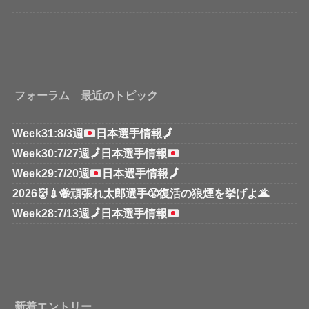
フォーラム 最近のトピック
Week31:8/3週
日本選手情報
🗾
Week30:7/27週
🗾
日本選手情報
Week29:7/20週
日本選手情報
🗾
2026👹💉🐝頑張れ太郎選手😤復活の狼煙を挙げよ🌋
Week28:7/13週
🗾
日本選手情報
新着エントリー