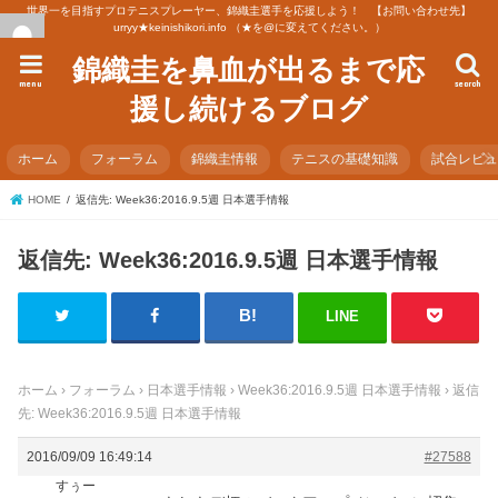
世界一を目指すプロテニスプレーヤー、錦織圭選手を応援しよう！ 【お問い合わせ先】
urryy★keinishikori.info （★を@に変えてください。）
錦織圭を鼻血が出るまで応
menu
search
援し続けるブログ
ホーム
フォーラム
錦織圭情報
テニスの基礎知識
試合レビ
HOME
返信先: Week36:2016.9.5週 日本選手情報
返信先: Week36:2016.9.5週 日本選手情報
LINE
ホーム
›
フォーラム
›
日本選手情報
›
Week36:2016.9.5週 日本選手情報
›
返信
先: Week36:2016.9.5週 日本選手情報
2016/09/09 16:49:14
#27588
すぅー