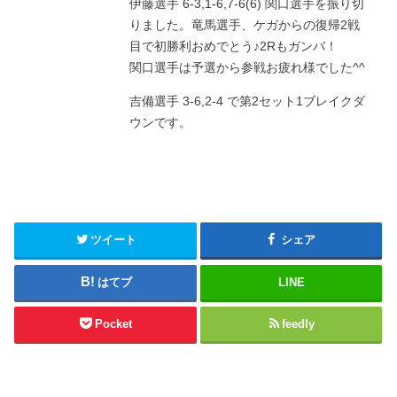
伊藤選手 6-3,1-6,7-6(6) 関口選手を振り切
りました。竜馬選手、ケガからの復帰2戦
目で初勝利おめでとう♪2Rもガンバ！
関口選手は予選から参戦お疲れ様でした^^
吉備選手 3-6,2-4 で第2セット1ブレイクダ
ウンです。
ツイート
シェア
はてブ
LINE
Pocket
feedly