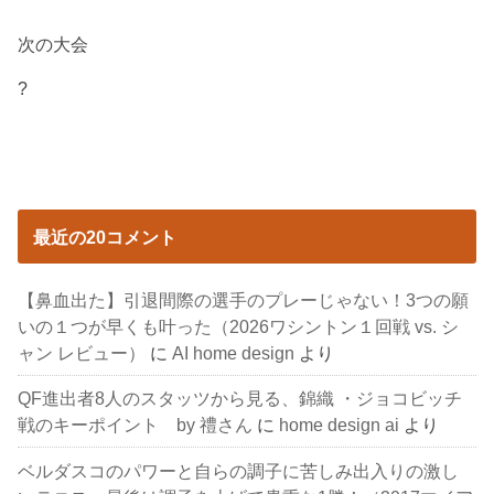
次の大会
?
最近の20コメント
【鼻血出た】引退間際の選手のプレーじゃない！3つの願
いの１つが早くも叶った（2026ワシントン１回戦 vs. シ
ャン レビュー）
に
AI home design
より
QF進出者8人のスタッツから見る、錦織 ・ジョコビッチ
戦のキーポイント by 禮さん
に
home design ai
より
ベルダスコのパワーと自らの調子に苦しみ出入りの激し