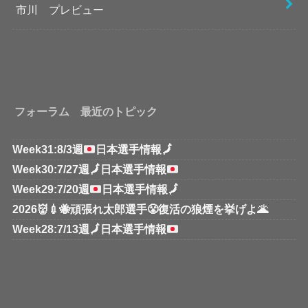
市川 プレビュー
フォーラム 最近のトピック
Week31:8/3週
日本選手情報
🗾
Week30:7/27週
🗾
日本選手情報
Week29:7/20週
日本選手情報
🗾
2026👹💉🐝頑張れ太郎選手😤復活の狼煙を挙げよ🌋
Week28:7/13週
🗾
日本選手情報