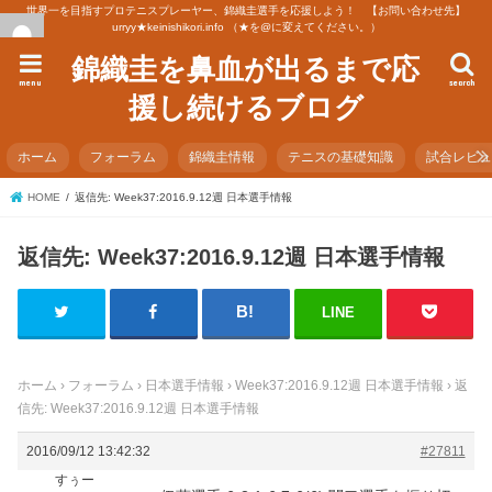
世界一を目指すプロテニスプレーヤー、錦織圭選手を応援しよう！ 【お問い合わせ先】
urryy★keinishikori.info （★を@に変えてください。）
錦織圭を鼻血が出るまで応
menu
search
援し続けるブログ
ホーム
フォーラム
錦織圭情報
テニスの基礎知識
試合レビ
HOME
返信先: Week37:2016.9.12週 日本選手情報
返信先: Week37:2016.9.12週 日本選手情報
LINE
ホーム
›
フォーラム
›
日本選手情報
›
Week37:2016.9.12週 日本選手情報
›
返
信先: Week37:2016.9.12週 日本選手情報
2016/09/12 13:42:32
#27811
すぅー