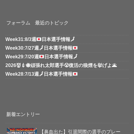
フォーラム 最近のトピック
Week31:8/3週
日本選手情報
🗾
Week30:7/27週
🗾
日本選手情報
Week29:7/20週
日本選手情報
🗾
2026👹💉🐝頑張れ太郎選手😤復活の狼煙を挙げよ🌋
Week28:7/13週
🗾
日本選手情報
新着エントリー
【鼻血出た】引退間際の選手のプレー