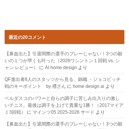
最近の20コメント
【鼻血出た】引退間際の選手のプレーじゃない！3つの願
いの１つが早くも叶った（2026ワシントン１回戦 vs. シ
ャン レビュー）
に
AI home design
より
QF進出者8人のスタッツから見る、錦織 ・ジョコビッチ
戦のキーポイント by 禮さん
に
home design ai
より
ベルダスコのパワーと自らの調子に苦しみ出入りの激し
いテニス。最後は調子を上げて貴重な1勝！（2017マイア
ミ3回戦）
に
マインツ05 2025-2026 サード
より
【鼻血出た】引退間際の選手のプレーじゃない！3つの願