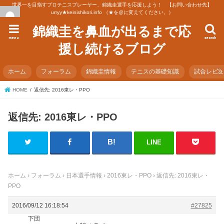
世界一を目指すプロテニスプレーヤー、錦織圭選手を応援しよう！ 【お問い合わせ先】
urryy★keinishikori.info （★を@に変えてください。）
錦織圭を鼻血が出るまで応
menu
search
援し続けるブログ
ホーム
フォーラム
錦織圭情報
テニスの基礎知識
試合レビ
HOME
返信先: 2016東レ・PPO
返信先: 2016東レ・PPO
LINE
ホーム
›
フォーラム
›
日本選手情報
›
2016東レ・PPO
›
返信先: 2016東レ・
PPO
2016/09/12 16:18:54
#27825
下団