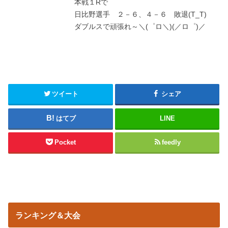
本戦１Rで
日比野選手 ２－６、４－６ 敗退(T_T)
ダブルスで頑張れ～＼(゜ロ＼)(／ロ゜)／
ツイート
シェア
はてブ
LINE
Pocket
feedly
ランキング＆大会