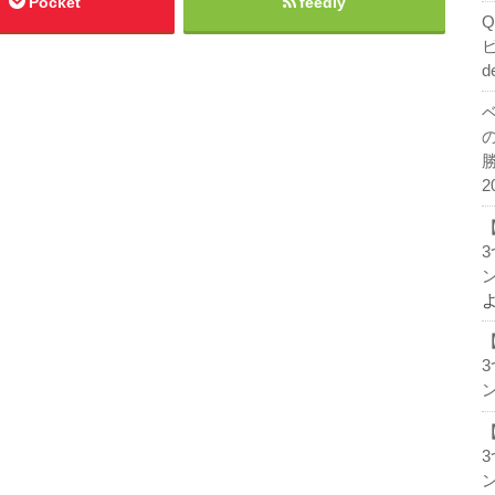
Pocket
feedly
d
2
ン
ン
ン