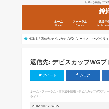
世界一を目指すプロテニ
錦
ホーム
フォーラム
錦織圭
Home
Forums
Kei Inform
日本選手情報
鼻血ブログラボ
鼻血ブログ分析班
Kei’s Me
錦織圭プ
錦織圭 戦
ランキン
錦織圭関
鼻血が出た
次は見とけ
日現在）
点）
HOME
返信先: デビスカップWGプレーオフ ～vsウクラ
返信先: デビスカップWG
ツイート
シェア
ホーム
›
フォーラム
›
日本選手情報
›
デビスカップWGプレー
ライナ～
2016/09/13 22:49:22