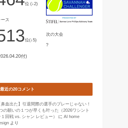
位 (↓2)
レース
513
次の大会
位(↓5)
?
2026.04.20付)
最近の20コメント
【鼻血出た】引退間際の選手のプレーじゃない！
3つの願いの１つが早くも叶った（2026ワシント
１回戦 vs. シャン レビュー）
に
AI home
esign
より