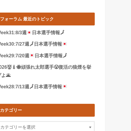
フォーラム 最近のトピック
eek31:8/3週
日本選手情報
🗾
eek30:7/27週
🗾
日本選手情報
eek29:7/20週
日本選手情報
🗾
2026👹💉🐝頑張れ太郎選手😤復活の狼煙を挙
よ🌋
eek28:7/13週
🗾
日本選手情報
カテゴリー