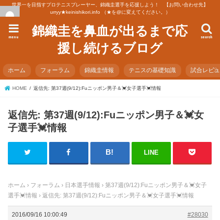
世界一を目指すプロテニスプレーヤー、錦織圭選手を応援しよう！ 【お問い合わせ先】
urryy★keinishikori.info （★を@に変えてください。）
錦織圭を鼻血が出るまで応
menu
search
援し続けるブログ
ホーム
フォーラム
錦織圭情報
テニスの基礎知識
試合レビ
HOME
返信先: 第37週(9/12):Fuニッポン男子＆💓女子選手💓情報
返信先: 第37週(9/12):Fuニッポン男子＆💓女
子選手💓情報
LINE
ホーム
›
フォーラム
›
日本選手情報
›
第37週(9/12):Fuニッポン男子＆💓女子
選手💓情報
›
返信先: 第37週(9/12):Fuニッポン男子＆💓女子選手💓情報
2016/09/16 10:00:49
#28030