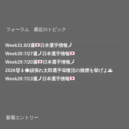
フォーラム 最近のトピック
Week31:8/3週
日本選手情報
🗾
Week30:7/27週
🗾
日本選手情報
Week29:7/20週
日本選手情報
🗾
2026👹💉🐝頑張れ太郎選手😤復活の狼煙を挙げよ🌋
Week28:7/13週
🗾
日本選手情報
新着エントリー