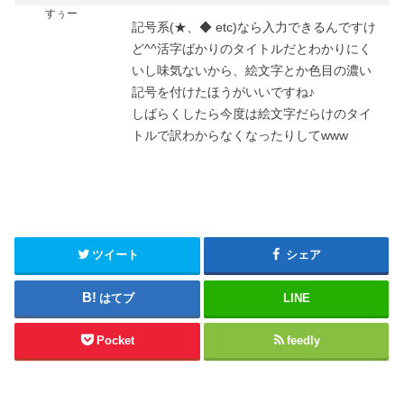
すぅー
記号系(★、◆ etc)なら入力できるんですけ
ど^^活字ばかりのタイトルだとわかりにく
いし味気ないから、絵文字とか色目の濃い
記号を付けたほうがいいですね♪
しばらくしたら今度は絵文字だらけのタイ
トルで訳わからなくなったりしてwww
ツイート
シェア
はてブ
LINE
Pocket
feedly