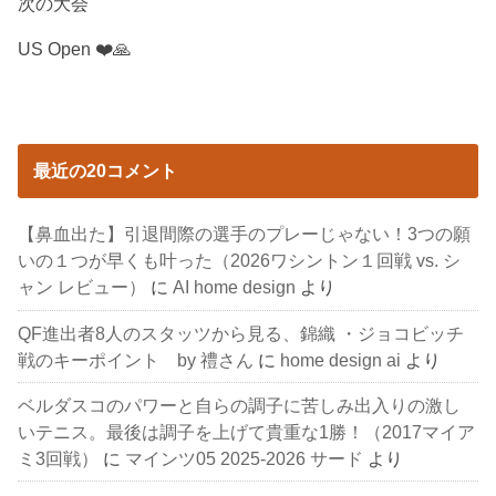
次の大会
US Open ❤️🙏
最近の20コメント
【鼻血出た】引退間際の選手のプレーじゃない！3つの願
いの１つが早くも叶った（2026ワシントン１回戦 vs. シ
ャン レビュー）
に
AI home design
より
QF進出者8人のスタッツから見る、錦織 ・ジョコビッチ
戦のキーポイント by 禮さん
に
home design ai
より
ベルダスコのパワーと自らの調子に苦しみ出入りの激し
いテニス。最後は調子を上げて貴重な1勝！（2017マイア
ミ3回戦）
に
マインツ05 2025-2026 サード
より