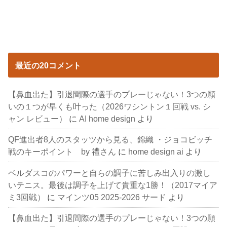
最近の20コメント
【鼻血出た】引退間際の選手のプレーじゃない！3つの願
いの１つが早くも叶った（2026ワシントン１回戦 vs. シ
ャン レビュー）
に
AI home design
より
QF進出者8人のスタッツから見る、錦織 ・ジョコビッチ
戦のキーポイント by 禮さん
に
home design ai
より
ベルダスコのパワーと自らの調子に苦しみ出入りの激し
いテニス。最後は調子を上げて貴重な1勝！（2017マイア
ミ3回戦）
に
マインツ05 2025-2026 サード
より
【鼻血出た】引退間際の選手のプレーじゃない！3つの願