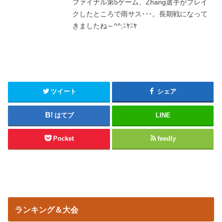
ファイナル第5ゲーム、Zhang選手がブレイ
クしたところで雨サス･･･。長期戦になって
きましたね～^^;ﾆﾔﾆﾔ
ツイート
シェア
はてブ
LINE
Pocket
feedly
ランキング＆大会