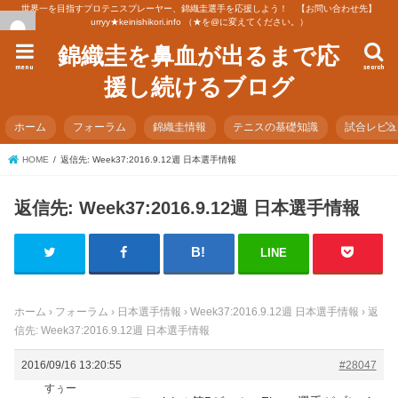
世界一を目指すプロテニスプレーヤー、錦織圭選手を応援しよう！ 【お問い合わせ先】
urryy★keinishikori.info （★を@に変えてください。）
錦織圭を鼻血が出るまで応
menu
search
援し続けるブログ
ホーム
フォーラム
錦織圭情報
テニスの基礎知識
試合レビ
HOME
返信先: Week37:2016.9.12週 日本選手情報
返信先: Week37:2016.9.12週 日本選手情報
LINE
ホーム
›
フォーラム
›
日本選手情報
›
Week37:2016.9.12週 日本選手情報
›
返
信先: Week37:2016.9.12週 日本選手情報
2016/09/16 13:20:55
#28047
すぅー