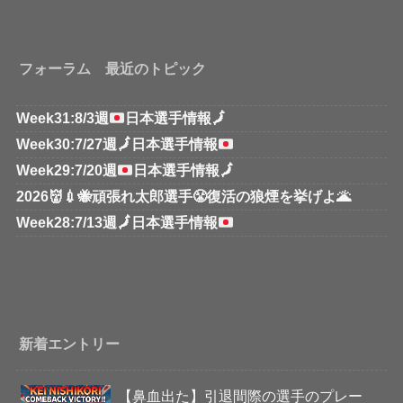
フォーラム 最近のトピック
Week31:8/3週
日本選手情報
🗾
Week30:7/27週
🗾
日本選手情報
Week29:7/20週
日本選手情報
🗾
2026👹💉🐝頑張れ太郎選手😤復活の狼煙を挙げよ🌋
Week28:7/13週
🗾
日本選手情報
新着エントリー
【鼻血出た】引退間際の選手のプレー