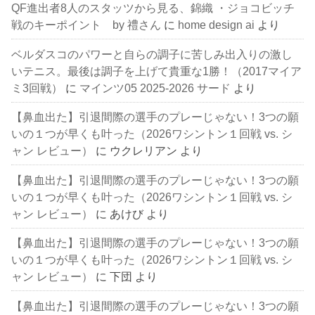
QF進出者8人のスタッツから見る、錦織 ・ジョコビッチ
戦のキーポイント by 禮さん
に
home design ai
より
ベルダスコのパワーと自らの調子に苦しみ出入りの激し
いテニス。最後は調子を上げて貴重な1勝！（2017マイア
ミ3回戦）
に
マインツ05 2025-2026 サード
より
【鼻血出た】引退間際の選手のプレーじゃない！3つの願
いの１つが早くも叶った（2026ワシントン１回戦 vs. シ
ャン レビュー）
に
ウクレリアン
より
【鼻血出た】引退間際の選手のプレーじゃない！3つの願
いの１つが早くも叶った（2026ワシントン１回戦 vs. シ
ャン レビュー）
に
あけび
より
【鼻血出た】引退間際の選手のプレーじゃない！3つの願
いの１つが早くも叶った（2026ワシントン１回戦 vs. シ
ャン レビュー）
に
下団
より
【鼻血出た】引退間際の選手のプレーじゃない！3つの願