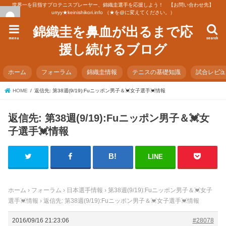
世界一を目指すプロテニスプレーヤー、錦織圭選手を応援しよう！ 【お問い合わせ先】
urryy★keinishikori.info （★を@に変えてください。）
錦織圭を鼻血が出るまで応
menu
search
援し続けるブログ
ホーム
フォーラム
錦織圭情報
テニスの基礎知識
試合レビ
HOME
返信先: 第38週(9/19):Fuニッポン男子＆💓女子選手💓情報
返信先: 第38週(9/19):Fuニッポン男子＆💓女
子選手💓情報
LINE
ホーム
›
フォーラム
›
日本選手情報
›
第38週(9/19):Fuニッポン男子＆💓女子
選手💓情報
›
返信先: 第38週(9/19):Fuニッポン男子＆💓女子選手💓情報
2016/09/16 21:23:06
#28078