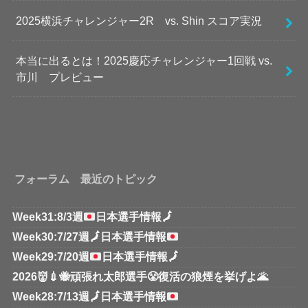
2025横浜チャレンジャー2R vs. Shin スコア実況
本当に出るとは！2025慶応チャレンジャー1回戦 vs.
市川 プレビュー
フォーラム 最近のトピック
Week31:8/3週
日本選手情報
🗾
Week30:7/27週
🗾
日本選手情報
Week29:7/20週
日本選手情報
🗾
2026👹💉🐝頑張れ太郎選手😤復活の狼煙を挙げよ🌋
Week28:7/13週
🗾
日本選手情報