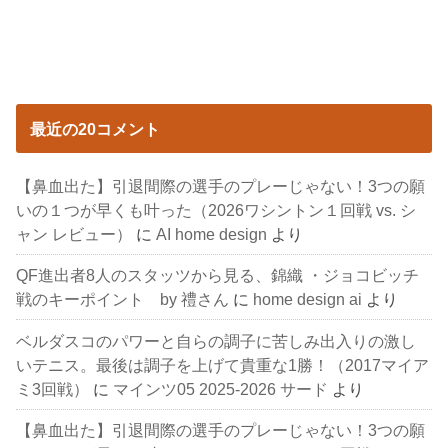
最近の20コメント
【鼻血出た】引退間際の選手のプレーじゃない！3つの願
いの１つが早くも叶った（2026ワシントン１回戦 vs. シ
ャン レビュー）
に
AI home design
より
QF進出者8人のスタッツから見る、錦織 ・ジョコビッチ
戦のキーポイント by 禮さん
に
home design ai
より
ベルダスコのパワーと自らの調子に苦しみ出入りの激し
いテニス。最後は調子を上げて貴重な1勝！（2017マイア
ミ3回戦）
に
マインツ05 2025-2026 サード
より
【鼻血出た】引退間際の選手のプレーじゃない！3つの願