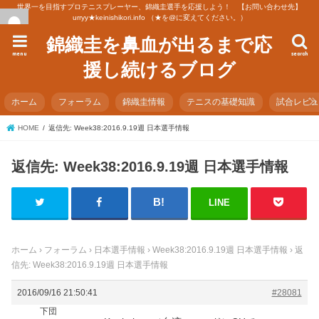
世界一を目指すプロテニスプレーヤー、錦織圭選手を応援しよう！ 【お問い合わせ先】
urryy★keinishikori.info （★を@に変えてください。）
錦織圭を鼻血が出るまで応
menu
search
援し続けるブログ
ホーム
フォーラム
錦織圭情報
テニスの基礎知識
試合レビ
HOME
返信先: Week38:2016.9.19週 日本選手情報
返信先: Week38:2016.9.19週 日本選手情報
LINE
ホーム
›
フォーラム
›
日本選手情報
›
Week38:2016.9.19週 日本選手情報
›
返
信先: Week38:2016.9.19週 日本選手情報
2016/09/16 21:50:41
#28081
下団