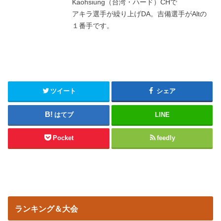
Kaohsiung（台湾・ハード）CHで
アキラ選手が繰り上げDA。吉備選手がAltの
１番手です。
ツイート
シェア
はてブ
LINE
Pocket
feedly
ランキング＆大会