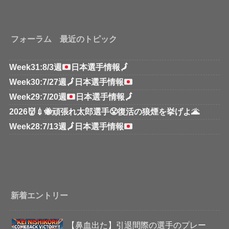
フォーラム 最近のトピック
Week31:8/3週
日本選手情報
🗾
Week30:7/27週
🗾
日本選手情報
Week29:7/20週
日本選手情報
🗾
2026👹💉🐝頑張れ太郎選手😤復活の狼煙を挙げよ🌋
Week28:7/13週
🗾
日本選手情報
新着エントリー
【鼻血出た】引退間際の選手のプレー