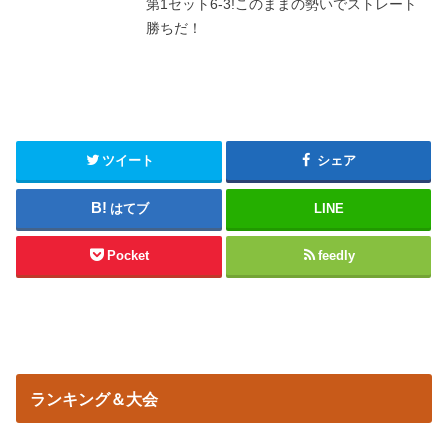
第1セット6-3!このままの勢いでストレート
勝ちだ！
ツイート
シェア
はてブ
LINE
Pocket
feedly
ランキング＆大会