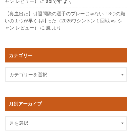
ャン レビュー）
に
aoiです
より
【鼻血出た】引退間際の選手のプレーじゃない！3つの願
いの１つが早くも叶った（2026ワシントン１回戦 vs. シ
ャン レビュー）
に
風
より
カテゴリー
月別アーカイブ