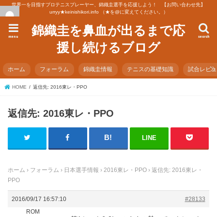
世界一を目指すプロテニスプレーヤー、錦織圭選手を応援しよう！ 【お問い合わせ先】
urryy★keinishikori.info （★を@に変えてください。）
錦織圭を鼻血が出るまで応
menu
search
援し続けるブログ
ホーム
フォーラム
錦織圭情報
テニスの基礎知識
試合レビ
HOME
返信先: 2016東レ・PPO
返信先: 2016東レ・PPO
LINE
ホーム
›
フォーラム
›
日本選手情報
›
2016東レ・PPO
›
返信先: 2016東レ・
PPO
2016/09/17 16:57:10
#28133
ROM