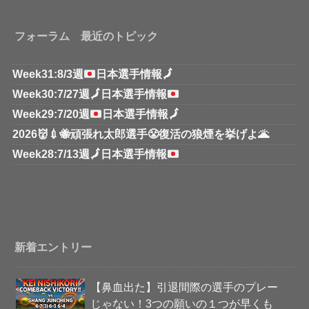
フォーラム 最近のトピック
Week31:8/3週
日本選手情報
🗾
Week30:7/27週
🗾
日本選手情報
Week29:7/20週
日本選手情報
🗾
2026👹💉🐝頑張れ太郎選手😤復活の狼煙を挙げよ🌋
Week28:7/13週
🗾
日本選手情報
新着エントリー
【鼻血出た】引退間際の選手のプレー
じゃない！3つの願いの１つが早くも