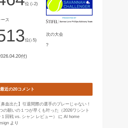
位 (↓2)
レース
513
次の大会
位(↓5)
?
2026.04.20付)
最近の20コメント
【鼻血出た】引退間際の選手のプレーじゃない！
3つの願いの１つが早くも叶った（2026ワシント
１回戦 vs. シャン レビュー）
に
AI home
esign
より