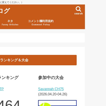
を@に変えてください。）
ログ
search
ネタ
コメント欄利用規約
Funny Articles
Comment Policy
ランキング＆大会
ランキング
参加中の大会
TP
Savannah CH75
(2026.04.20-04.26)
464