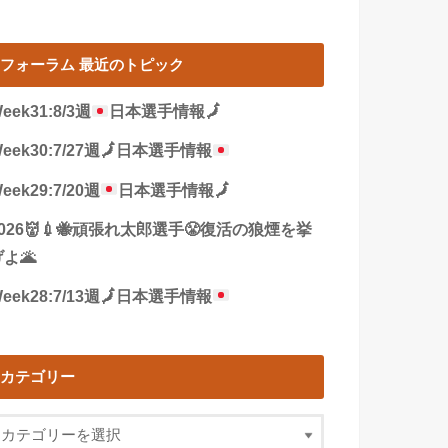
フォーラム 最近のトピック
eek31:8/3週
日本選手情報
🗾
eek30:7/27週
🗾
日本選手情報
eek29:7/20週
日本選手情報
🗾
2026👹💉🐝頑張れ太郎選手😤復活の狼煙を挙
よ🌋
eek28:7/13週
🗾
日本選手情報
カテゴリー