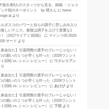
QF進出者8人のスタッツから見る、錦織 ・ジョコ
ビッチ戦のキーポイント by 禮さん
に
home
esign ai
より
ベルダスコのパワーと自らの調子に苦しみ出入り
の激しいテニス。最後は調子を上げて貴重な1
勝！（2017マイアミ3回戦）
に
マインツ05 2025-
026 サード
より
【鼻血出た】引退間際の選手のプレーじゃない！
3つの願いの１つが早くも叶った（2026ワシント
１回戦 vs. シャン レビュー）
に
ウクレリアン
より
【鼻血出た】引退間際の選手のプレーじゃない！
3つの願いの１つが早くも叶った（2026ワシント
１回戦 vs. シャン レビュー）
に
あけび
より
【鼻血出た】引退間際の選手のプレーじゃない！
3つの願いの１つが早くも叶った（2026ワシント
１回戦 vs. シャン レビュー）
に
下団
より