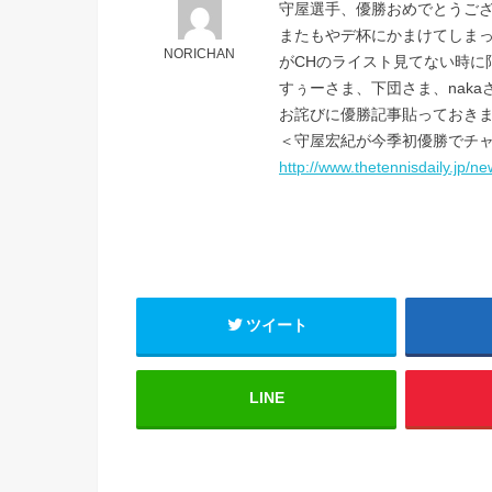
守屋選手、優勝おめでとうござい
またもやデ杯にかまけてしまっ
NORICHAN
がCHのライスト見てない時に限
すぅーさま、下団さま、nak
お詫びに優勝記事貼っておき
＜守屋宏紀が今季初優勝でチャ
http://www.thetennisdaily.jp/
ツイート
LINE