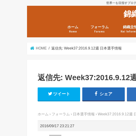
世界一を目指すプロテニ
錦
ホーム
フォーラム
錦織圭
Home
Forums
Kei Inform
日本選手情報
鼻血ブログラボ
鼻血ブログ分析班
Kei’s Me
錦織圭プ
錦織圭 戦
ランキン
錦織圭関
鼻血が出た
次は見とけ
日現在）
点）
HOME
返信先: Week37:2016.9.12週 日本選手情報
返信先: Week37:2016.9.
ツイート
シェア
ホーム
›
フォーラム
›
日本選手情報
›
Week37:2016.9.1
2016/09/17 23:21:27