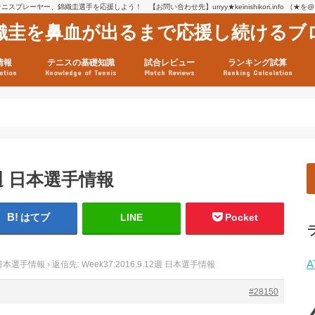
スプレーヤー、錦織圭選手を応援しよう！ 【お問い合わせ先】urryy★keinishikori.info （★
織圭を鼻血が出るまで応援し続けるブ
情報
テニスの基礎知識
試合レビュー
ランキング試算
ation
Knowledge of Tennis
Match Reviews
Ranking Calculation
ssage
ロフィール
績
グ推移
連グッズ
試合まとめ（2025年1月16
リスト（2021年8月10日時
ツアーの構造
ATPツアー ポイント表
テニス情報入手法
12週 日本選手情報
はてブ
LINE
Pocket
A
2週 日本選手情報
›
返信先: Week37:2016.9.12週 日本選手情報
#28150