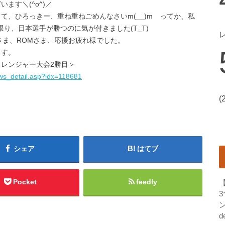
ます＼(^o^)／
て、ひろっきー、重ね重ねごめんなさいm(__)m ってか、私
り、日本選手が勝つのに気が付きました(T_T)
aさま、ROMさま、応援お疲れ様でした。
ます。
レンジャー大会2勝目＞
news_detail.asp?idx=118681
(
シェア
はてブ
Pocket
feedly
ン
d