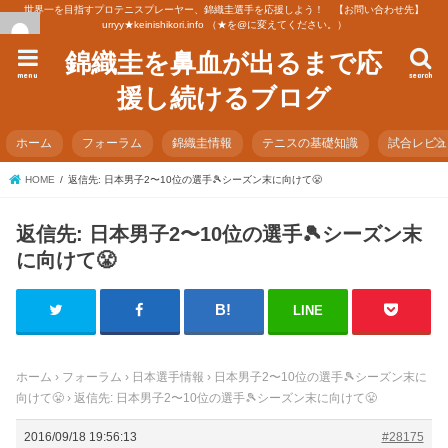
世界一を目指すプロテニスプレーヤー、錦織圭選手を応援しよう！ 【お問い合わせ先】
urryy★keinishikori.info （★を@に変えてください。）
錦織圭を鼻血が出るまで応
menu
search
援し続けるブログ
ホーム
フォーラム
錦織圭情報
テニスの基礎知識
試合レビ
HOME
返信先: 日本男子2〜10位の選手🎾シーズン末に向けて😤
返信先: 日本男子2〜10位の選手🎾シーズン末
に向けて😤
LINE
ホーム
›
フォーラム
›
日本選手情報
›
日本男子2〜10位の選手🎾シーズン末に
向けて😤
›
返信先: 日本男子2〜10位の選手🎾シーズン末に向けて😤
2016/09/18 19:56:13
#28175