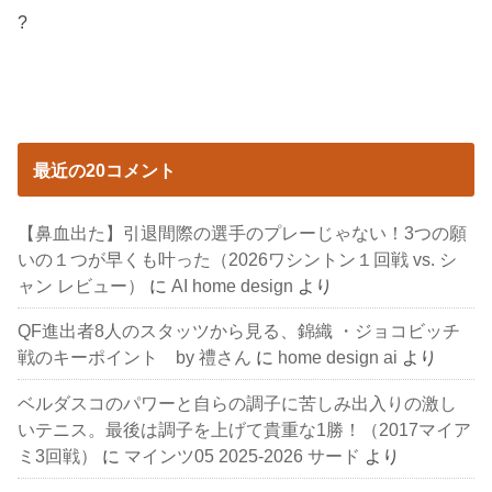
?
最近の20コメント
【鼻血出た】引退間際の選手のプレーじゃない！3つの願
いの１つが早くも叶った（2026ワシントン１回戦 vs. シ
ャン レビュー）
に
AI home design
より
QF進出者8人のスタッツから見る、錦織 ・ジョコビッチ
戦のキーポイント by 禮さん
に
home design ai
より
ベルダスコのパワーと自らの調子に苦しみ出入りの激し
いテニス。最後は調子を上げて貴重な1勝！（2017マイア
ミ3回戦）
に
マインツ05 2025-2026 サード
より