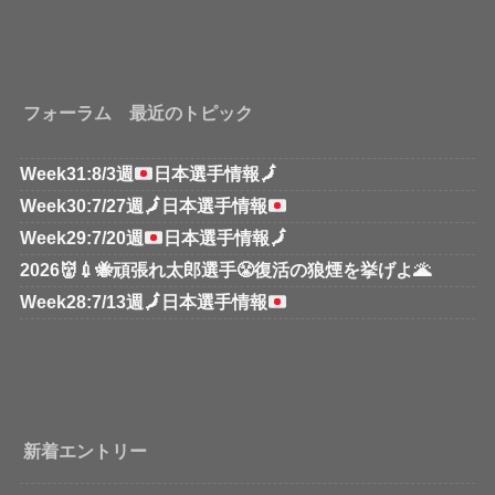
フォーラム 最近のトピック
Week31:8/3週
日本選手情報
🗾
Week30:7/27週
🗾
日本選手情報
Week29:7/20週
日本選手情報
🗾
2026👹💉🐝頑張れ太郎選手😤復活の狼煙を挙げよ🌋
Week28:7/13週
🗾
日本選手情報
新着エントリー