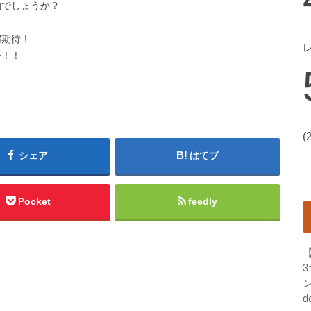
動でしょうか？
躍期待！
ー！！
(
シェア
はてブ
Pocket
feedly
ン
d