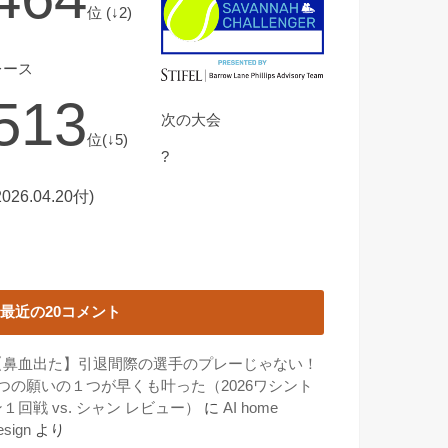
位 (↓2)
レース
513
次の大会
位(↓5)
?
2026.04.20付)
最近の20コメント
【鼻血出た】引退間際の選手のプレーじゃない！
3つの願いの１つが早くも叶った（2026ワシント
１回戦 vs. シャン レビュー）
に
AI home
esign
より