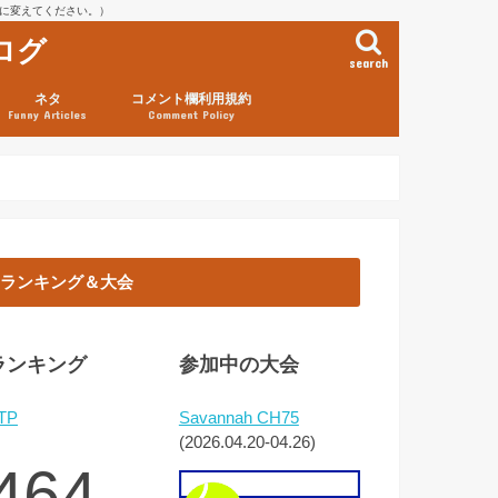
を@に変えてください。）
ログ
search
ネタ
コメント欄利用規約
Funny Articles
Comment Policy
ランキング＆大会
ランキング
参加中の大会
TP
Savannah CH75
(2026.04.20-04.26)
464