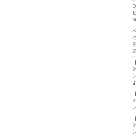
d
2
ン
ン
ン