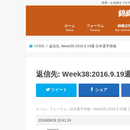
世界一を目指すプロテニ
錦
ホーム
フォーラム
錦織圭
Home
Forums
Kei Inform
日本選手情報
鼻血ブログラボ
鼻血ブログ分析班
Kei’s Me
錦織圭プ
錦織圭 戦
ランキン
錦織圭関
鼻血が出た
次は見とけ
日現在）
点）
HOME
返信先: Week38:2016.9.19週 日本選手情報
返信先: Week38:2016.9.
ツイート
シェア
ホーム
›
フォーラム
›
日本選手情報
›
Week38:2016.9.1
2016/09/19 10:41:24