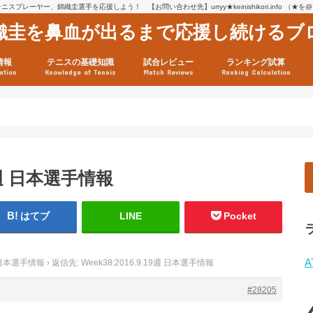
スプレーヤー、錦織圭選手を応援しよう！ 【お問い合わせ先】urryy★keinishikori.info （★
織圭を鼻血が出るまで応援し続けるブ
情報
テニスの基礎知識
試合レビュー
ランキング試算
ation
Knowledge of Tennis
Match Reviews
Ranking Calculation
ssage
ロフィール
績
グ推移
連グッズ
試合まとめ（2025年1月16
リスト（2021年8月10日時
ツアーの構造
ATPツアー ポイント表
テニス情報入手法
19週 日本選手情報
はてブ
LINE
Pocket
A
9週 日本選手情報
›
返信先: Week38:2016.9.19週 日本選手情報
#28205