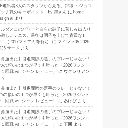
QF進出者8人のスタッツから見る、錦織 ・ジョコ
ビッチ戦のキーポイント by 禮さん
に
home
esign ai
より
ベルダスコのパワーと自らの調子に苦しみ出入り
の激しいテニス。最後は調子を上げて貴重な1
勝！（2017マイアミ3回戦）
に
マインツ05 2025-
026 サード
より
【鼻血出た】引退間際の選手のプレーじゃない！
3つの願いの１つが早くも叶った（2026ワシント
１回戦 vs. シャン レビュー）
に
ウクレリアン
より
【鼻血出た】引退間際の選手のプレーじゃない！
3つの願いの１つが早くも叶った（2026ワシント
１回戦 vs. シャン レビュー）
に
あけび
より
【鼻血出た】引退間際の選手のプレーじゃない！
3つの願いの１つが早くも叶った（2026ワシント
１回戦 vs. シャン レビュー）
に
下団
より