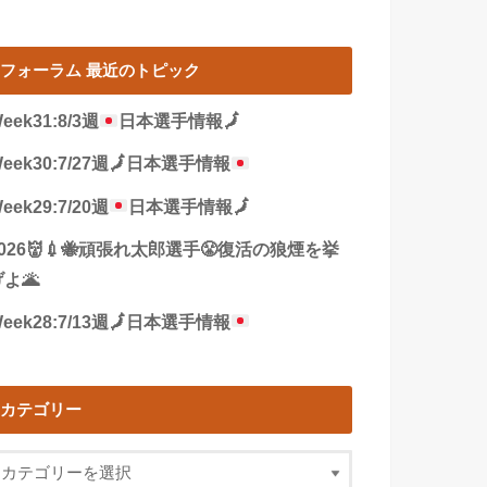
フォーラム 最近のトピック
eek31:8/3週
日本選手情報
🗾
eek30:7/27週
🗾
日本選手情報
eek29:7/20週
日本選手情報
🗾
2026👹💉🐝頑張れ太郎選手😤復活の狼煙を挙
よ🌋
eek28:7/13週
🗾
日本選手情報
カテゴリー