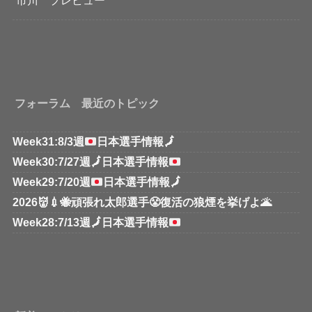
フォーラム 最近のトピック
Week31:8/3週
日本選手情報
🗾
Week30:7/27週
🗾
日本選手情報
Week29:7/20週
日本選手情報
🗾
2026👹💉🐝頑張れ太郎選手😤復活の狼煙を挙げよ🌋
Week28:7/13週
🗾
日本選手情報