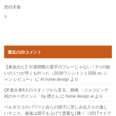
次の大会
?
最近の20コメント
【鼻血出た】引退間際の選手のプレーじゃない！3つの願
いの１つが早くも叶った（2026ワシントン１回戦 vs. シ
ャン レビュー）
に
AI home design
より
QF進出者8人のスタッツから見る、錦織 ・ジョコビッチ
戦のキーポイント by 禮さん
に
home design ai
より
ベルダスコのパワーと自らの調子に苦しみ出入りの激し
いテニス。最後は調子を上げて貴重な1勝！（2017マイア