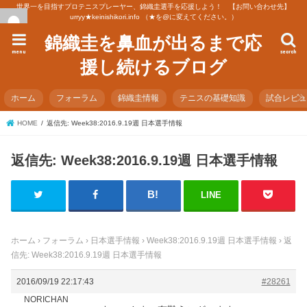
世界一を目指すプロテニスプレーヤー、錦織圭選手を応援しよう！ 【お問い合わせ先】
urryy★keinishikori.info （★を@に変えてください。）
錦織圭を鼻血が出るまで応
menu
search
援し続けるブログ
ホーム
フォーラム
錦織圭情報
テニスの基礎知識
試合レビ
HOME
返信先: Week38:2016.9.19週 日本選手情報
返信先: Week38:2016.9.19週 日本選手情報
LINE
ホーム
›
フォーラム
›
日本選手情報
›
Week38:2016.9.19週 日本選手情報
›
返
信先: Week38:2016.9.19週 日本選手情報
2016/09/19 22:17:43
#28261
NORICHAN