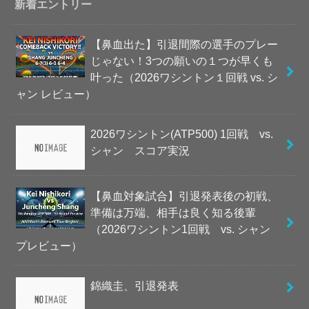
新着エントリー
【鼻血出た】引退間際の選手のプレー
じゃない！3つの願いの１つが早くも
叶った（2026ワシントン１回戦 vs. シ
ャン レビュー）
2026ワシントン(ATP500) 1回戦 vs.
シャン スコア実況
【鼻血対象試合】引退発表後の初戦、
準備は万端、相手は良く知る後輩
（2026ワシントン1回戦 vs. シャン
プレビュー）
錦織圭、引退発表