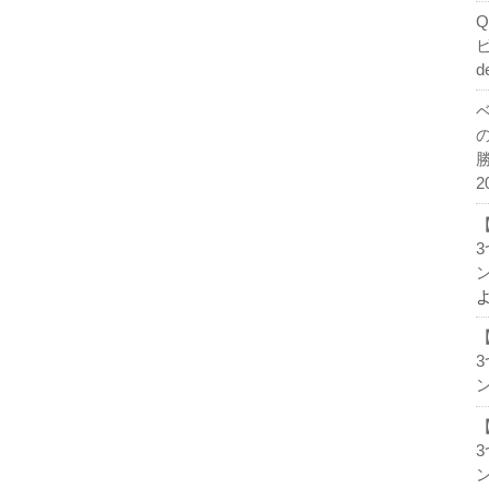
d
2
ン
ン
ン