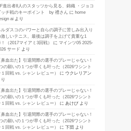
QF進出者8人のスタッツから見る、錦織 ・ジョコ
ビッチ戦のキーポイント by 禮さん
に
home
esign ai
より
ベルダスコのパワーと自らの調子に苦しみ出入り
の激しいテニス。最後は調子を上げて貴重な1
勝！（2017マイアミ3回戦）
に
マインツ05 2025-
026 サード
より
【鼻血出た】引退間際の選手のプレーじゃない！
3つの願いの１つが早くも叶った（2026ワシント
１回戦 vs. シャン レビュー）
に
ウクレリアン
より
【鼻血出た】引退間際の選手のプレーじゃない！
3つの願いの１つが早くも叶った（2026ワシント
１回戦 vs. シャン レビュー）
に
あけび
より
【鼻血出た】引退間際の選手のプレーじゃない！
3つの願いの１つが早くも叶った（2026ワシント
１回戦 vs. シャン レビュー）
に
下団
より