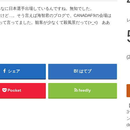
んなに日本選手出場しているんですね。無知でした。
けど…。そう言えば海智君のブログで、CANADAF9の会場は
って言ってました。観客が少なくて殺風景だって(>_<) ああ
(
シェア
はてブ
Pocket
feedly
ン
d