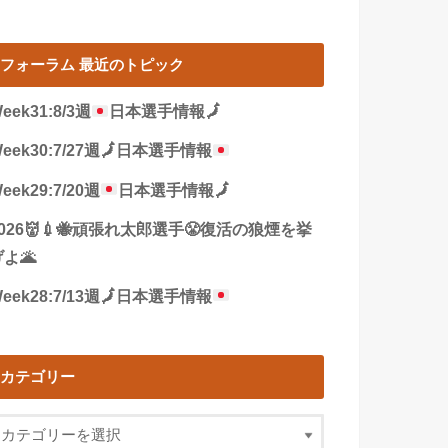
フォーラム 最近のトピック
eek31:8/3週
日本選手情報
🗾
eek30:7/27週
🗾
日本選手情報
eek29:7/20週
日本選手情報
🗾
2026👹💉🐝頑張れ太郎選手😤復活の狼煙を挙
よ🌋
eek28:7/13週
🗾
日本選手情報
カテゴリー