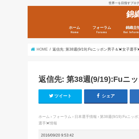
世界一を目指すプロテニ
錦
ホーム
フォーラム
錦織圭
Home
Forums
Kei Inform
日本選手情報
鼻血ブログラボ
鼻血ブログ分析班
Kei’s Me
錦織圭プ
錦織圭 戦
ランキン
錦織圭関
鼻血が出た
次は見とけ
日現在）
点）
HOME
返信先: 第38週(9/19):Fuニッポン男子＆💓女子選手
返信先: 第38週(9/19):F
ツイート
シェア
ホーム
›
フォーラム
›
日本選手情報
›
第38週(9/19):Fuニ
選手💓情報
2016/09/20 9:53:42