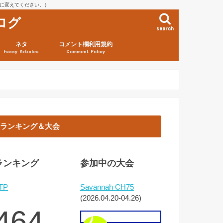
を@に変えてください。）
ログ
search
ネタ
コメント欄利用規約
Funny Articles
Comment Policy
ランキング＆大会
ランキング
参加中の大会
TP
Savannah CH75
(2026.04.20-04.26)
464