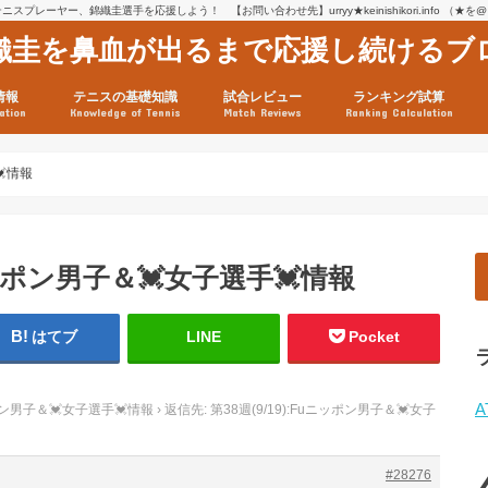
スプレーヤー、錦織圭選手を応援しよう！ 【お問い合わせ先】urryy★keinishikori.info （★
織圭を鼻血が出るまで応援し続けるブ
情報
テニスの基礎知識
試合レビュー
ランキング試算
ation
Knowledge of Tennis
Match Reviews
Ranking Calculation
ssage
ロフィール
績
グ推移
連グッズ
試合まとめ（2025年1月16
リスト（2021年8月10日時
ツアーの構造
ATPツアー ポイント表
テニス情報入手法
💓情報
uニッポン男子＆💓女子選手💓情報
はてブ
LINE
Pocket
A
ッポン男子＆💓女子選手💓情報
›
返信先: 第38週(9/19):Fuニッポン男子＆💓女子
#28276