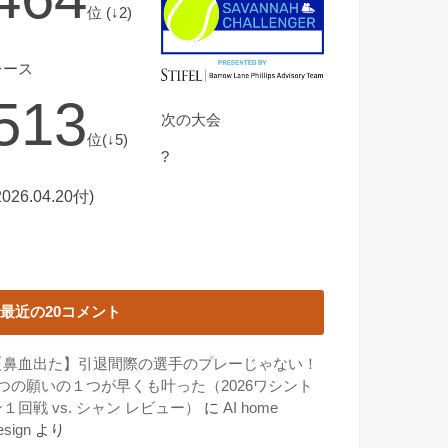
位 (↓2)
レース
513
次の大会
位(↓5)
?
2026.04.20付)
最近の20コメント
【鼻血出た】引退間際の選手のプレーじゃない！
3つの願いの１つが早くも叶った（2026ワシント
１回戦 vs. シャン レビュー）
に
AI home
esign
より