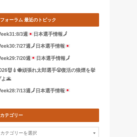
フォーラム 最近のトピック
eek31:8/3週
日本選手情報
🗾
eek30:7/27週
🗾
日本選手情報
eek29:7/20週
日本選手情報
🗾
2026👹💉🐝頑張れ太郎選手😤復活の狼煙を挙
よ🌋
eek28:7/13週
🗾
日本選手情報
カテゴリー