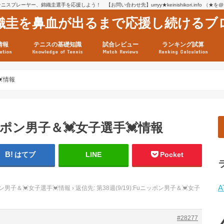
スプレーヤー、錦織圭選手を応援しよう！ 【お問い合わせ先】urryy★keinishikori.info （★
織圭を鼻血が出るまで応援し続けるブ
情報
テニスの基礎知識
試合レビュー
ランキング試算
ation
Knowledge of Tennis
Match Reviews
Ranking Calculation
ssage
ロフィール
績
グ推移
連グッズ
試合まとめ（2025年1月16
リスト（2021年8月10日時
ツアーの構造
ATPツアー ポイント表
テニス情報入手法
💓情報
uニッポン男子＆💓女子選手💓情報
はてブ
LINE
Pocket
A
ッポン男子＆💓女子選手💓情報
›
返信先: 第38週(9/19):Fuニッポン男子＆💓女子
#28277