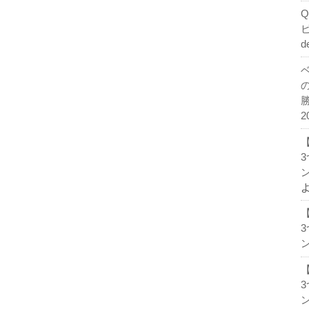
d
2
ン
ン
ン