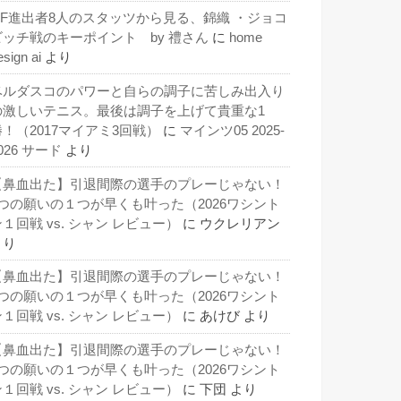
QF進出者8人のスタッツから見る、錦織 ・ジョコ
ビッチ戦のキーポイント by 禮さん
に
home
esign ai
より
ベルダスコのパワーと自らの調子に苦しみ出入り
の激しいテニス。最後は調子を上げて貴重な1
勝！（2017マイアミ3回戦）
に
マインツ05 2025-
026 サード
より
【鼻血出た】引退間際の選手のプレーじゃない！
3つの願いの１つが早くも叶った（2026ワシント
１回戦 vs. シャン レビュー）
に
ウクレリアン
より
【鼻血出た】引退間際の選手のプレーじゃない！
3つの願いの１つが早くも叶った（2026ワシント
１回戦 vs. シャン レビュー）
に
あけび
より
【鼻血出た】引退間際の選手のプレーじゃない！
3つの願いの１つが早くも叶った（2026ワシント
１回戦 vs. シャン レビュー）
に
下団
より