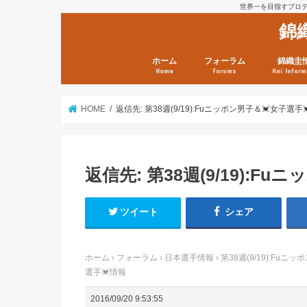
世界一を目指すプロテニ
錦
ホーム
フォーラム
錦織圭
Home
Forums
Kei Inform
日本選手情報
鼻血ブログラボ
鼻血ブログ分析班
Kei’s Me
錦織圭プ
錦織圭 戦
ランキン
錦織圭関
鼻血が出た
次は見とけ
日現在）
点）
HOME
返信先: 第38週(9/19):Fuニッポン男子＆💓女子選手
返信先: 第38週(9/19):F
ツイート
シェア
ホーム
›
フォーラム
›
日本選手情報
›
第38週(9/19):Fuニ
選手💓情報
2016/09/20 9:53:55