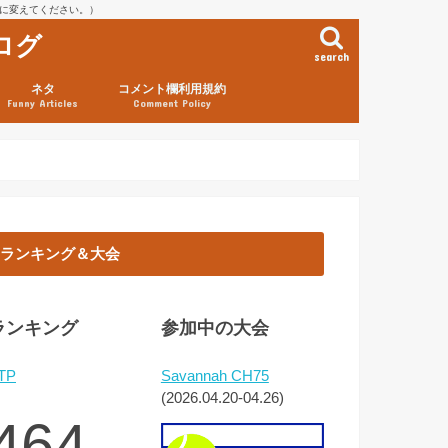
を@に変えてください。）
ログ
search
ネタ
コメント欄利用規約
Funny Articles
Comment Policy
ランキング＆大会
ランキング
参加中の大会
TP
Savannah CH75
(2026.04.20-04.26)
464