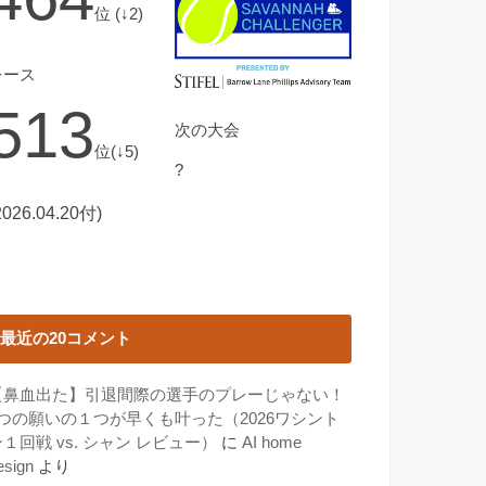
位 (↓2)
レース
513
次の大会
位(↓5)
?
2026.04.20付)
最近の20コメント
【鼻血出た】引退間際の選手のプレーじゃない！
3つの願いの１つが早くも叶った（2026ワシント
１回戦 vs. シャン レビュー）
に
AI home
esign
より