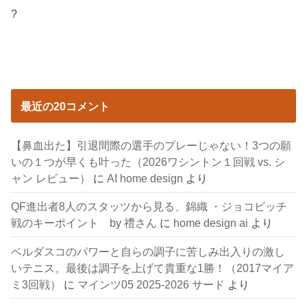
?
最近の20コメント
【鼻血出た】引退間際の選手のプレーじゃない！3つの願
いの１つが早くも叶った（2026ワシントン１回戦 vs. シ
ャン レビュー）
に
AI home design
より
QF進出者8人のスタッツから見る、錦織 ・ジョコビッチ
戦のキーポイント by 禮さん
に
home design ai
より
ベルダスコのパワーと自らの調子に苦しみ出入りの激し
いテニス。最後は調子を上げて貴重な1勝！（2017マイア
ミ3回戦）
に
マインツ05 2025-2026 サード
より