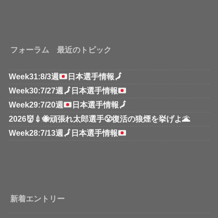
フォーラム 最近のトピック
Week31:8/3週
日本選手情報
🗾
Week30:7/27週
🗾
日本選手情報
Week29:7/20週
日本選手情報
🗾
2026👹💉🐝頑張れ太郎選手😤復活の狼煙を挙げよ🌋
Week28:7/13週
🗾
日本選手情報
新着エントリー