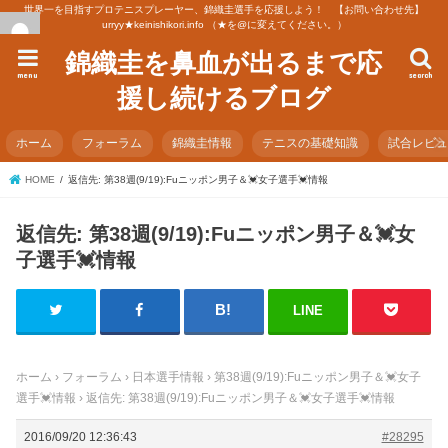
世界一を目指すプロテニスプレーヤー、錦織圭選手を応援しよう！ 【お問い合わせ先】
urryy★keinishikori.info （★を@に変えてください。）
錦織圭を鼻血が出るまで応
menu
search
援し続けるブログ
ホーム
フォーラム
錦織圭情報
テニスの基礎知識
試合レビ
HOME
返信先: 第38週(9/19):Fuニッポン男子＆💓女子選手💓情報
返信先: 第38週(9/19):Fuニッポン男子＆💓女
子選手💓情報
LINE
ホーム
›
フォーラム
›
日本選手情報
›
第38週(9/19):Fuニッポン男子＆💓女子
選手💓情報
›
返信先: 第38週(9/19):Fuニッポン男子＆💓女子選手💓情報
2016/09/20 12:36:43
#28295