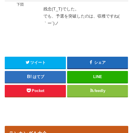
下団
残念(T_T)でした。
でも、予選を突破したのは、収穫ですね(
｀ー´)ノ
ツイート
シェア
はてブ
LINE
Pocket
feedly