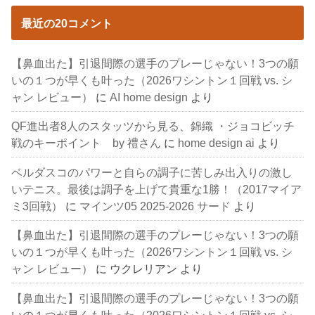
最近の20コメント
【鼻血出た】引退間際の選手のプレーじゃない！3つの願
いの１つが早くも叶った（2026ワシントン１回戦 vs. シ
ャン レビュー）
に
AI home design
より
QF進出者8人のスタッツから見る、錦織 ・ジョコビッチ
戦のキーポイント by 禮さん
に
home design ai
より
ベルダスコのパワーと自らの調子に苦しみ出入りの激し
いテニス。最後は調子を上げて貴重な1勝！（2017マイア
ミ3回戦）
に
マインツ05 2025-2026 サード
より
【鼻血出た】引退間際の選手のプレーじゃない！3つの願
いの１つが早くも叶った（2026ワシントン１回戦 vs. シ
ャン レビュー）
に
ウクレリアン
より
【鼻血出た】引退間際の選手のプレーじゃない！3つの願
いの１つが早くも叶った（2026ワシントン１回戦 vs. シ