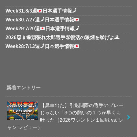
Week31:8/3週
日本選手情報
🗾
Week30:7/27週
🗾
日本選手情報
Week29:7/20週
日本選手情報
🗾
2026👹💉🐝頑張れ太郎選手😤復活の狼煙を挙げよ🌋
Week28:7/13週
🗾
日本選手情報
新着エントリー
【鼻血出た】引退間際の選手のプレー
じゃない！3つの願いの１つが早くも
叶った（2026ワシントン１回戦 vs. シ
ャン レビュー）