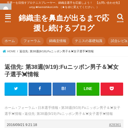
世界一を目指すプロテニスプレーヤー、錦織圭選手を応援しよう！ 【お問い合わせ先】
urryy★keinishikori.info （★を@に変えてください。）
錦織圭を鼻血が出るまで応
menu
search
援し続けるブログ
ホーム
フォーラム
錦織圭情報
テニスの基礎知識
試合レビ
HOME
返信先: 第38週(9/19):Fuニッポン男子＆💓女子選手💓情報
返信先: 第38週(9/19):Fuニッポン男子＆💓女
子選手💓情報
LINE
ホーム
›
フォーラム
›
日本選手情報
›
第38週(9/19):Fuニッポン男子＆💓女子
選手💓情報
›
返信先: 第38週(9/19):Fuニッポン男子＆💓女子選手💓情報
2016/09/21 9:21:18
#28361