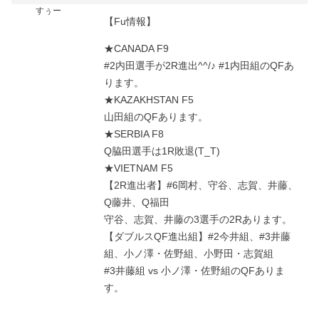
すぅー
【Fu情報】
★CANADA F9
#2内田選手が2R進出^^/♪ #1内田組のQFあ
ります。
★KAZAKHSTAN F5
山田組のQFあります。
★SERBIA F8
Q脇田選手は1R敗退(T_T)
★VIETNAM F5
【2R進出者】#6岡村、守谷、志賀、井藤、
Q藤井、Q福田
守谷、志賀、井藤の3選手の2Rあります。
【ダブルスQF進出組】#2今井組、#3井藤
組、小ノ澤・佐野組、小野田・志賀組
#3井藤組 vs 小ノ澤・佐野組のQFありま
す。