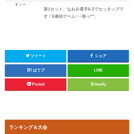
すぅー
第1セット、なおみ選手6-2でセッタップで
す！6連続ゲーム･･･強っ^^;
ツイート
シェア
はてブ
LINE
Pocket
feedly
ランキング＆大会