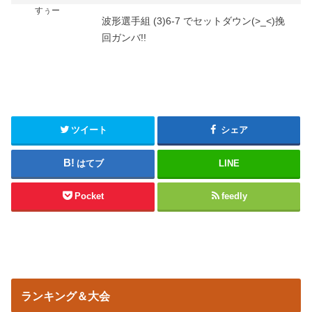
すぅー
波形選手組 (3)6-7 でセットダウン(>_<)挽
回ガンバ!!
ツイート
シェア
はてブ
LINE
Pocket
feedly
ランキング＆大会