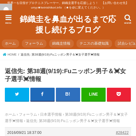
世界一を目指すプロテニスプレーヤー、錦織圭選手を応援しよう！ 【お問い合わせ先】
urryy★keinishikori.info （★を@に変えてください。）
錦織圭を鼻血が出るまで応
menu
search
援し続けるブログ
ホーム
フォーラム
錦織圭情報
テニスの基礎知識
試合レビ
HOME
返信先: 第38週(9/19):Fuニッポン男子＆💓女子選手💓情報
返信先: 第38週(9/19):Fuニッポン男子＆💓女
子選手💓情報
LINE
ホーム
›
フォーラム
›
日本選手情報
›
第38週(9/19):Fuニッポン男子＆💓女子
選手💓情報
›
返信先: 第38週(9/19):Fuニッポン男子＆💓女子選手💓情報
2016/09/21 18:37:00
#28422