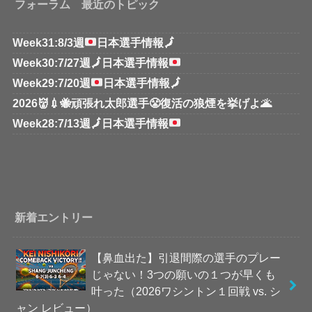
フォーラム 最近のトピック
Week31:8/3週
日本選手情報
🗾
Week30:7/27週
🗾
日本選手情報
Week29:7/20週
日本選手情報
🗾
2026👹💉🐝頑張れ太郎選手😤復活の狼煙を挙げよ🌋
Week28:7/13週
🗾
日本選手情報
新着エントリー
【鼻血出た】引退間際の選手のプレー
じゃない！3つの願いの１つが早くも
叶った（2026ワシントン１回戦 vs. シ
ャン レビュー）