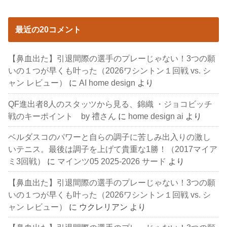
最近の20コメント
【鼻血出た】引退間際の選手のプレーじゃない！3つの願
いの１つが早くも叶った（2026ワシントン１回戦 vs. シ
ャン レビュー）
に
AI home design
より
QF進出者8人のスタッツから見る、錦織 ・ジョコビッチ
戦のキーポイント by 禮さん
に
home design ai
より
ベルダスコのパワーと自らの調子に苦しみ出入りの激し
いテニス。最後は調子を上げて貴重な1勝！（2017マイア
ミ3回戦）
に
マインツ05 2025-2026 サード
より
【鼻血出た】引退間際の選手のプレーじゃない！3つの願
いの１つが早くも叶った（2026ワシントン１回戦 vs. シ
ャン レビュー）
に
ウクレリアン
より