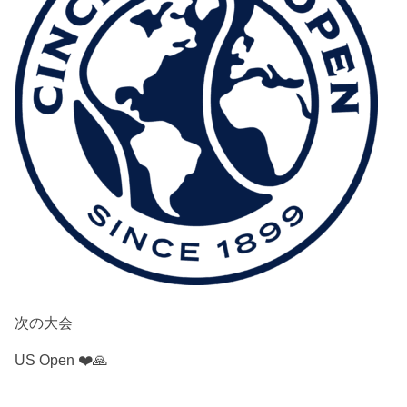
次の大会
US Open ❤️🙏