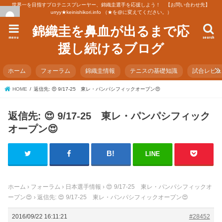
世界一を目指すプロテニスプレーヤー、錦織圭選手を応援しよう！ 【お問い合わせ先】
urryy★keinishikori.info （★を@に変えてください。）
錦織圭を鼻血が出るまで応
menu
search
援し続けるブログ
ホーム
フォーラム
錦織圭情報
テニスの基礎知識
試合レビ
HOME
返信先: 😍 9/17-25 東レ・パンパシフィックオープン😍
返信先: 😍 9/17-25 東レ・パンパシフィック
オープン😍
LINE
ホーム
›
フォーラム
›
日本選手情報
›
😍 9/17-25 東レ・パンパシフィックオ
ープン😍
›
返信先: 😍 9/17-25 東レ・パンパシフィックオープン😍
2016/09/22 16:11:21
#28452