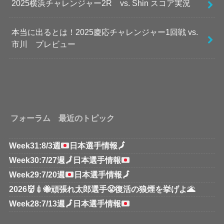
2025横浜チャレンジャー2R vs. Shin スコア実況
本当に出るとは！2025慶応チャレンジャー1回戦 vs.
市川 プレビュー
フォーラム 最近のトピック
Week31:8/3週
日本選手情報
🗾
Week30:7/27週
🗾
日本選手情報
Week29:7/20週
日本選手情報
🗾
2026👹💉🐝頑張れ太郎選手😤復活の狼煙を挙げよ🌋
Week28:7/13週
🗾
日本選手情報