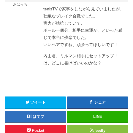
おばっち
tenisTVで家事をしながら見ていましたが、
壮絶なブレイク合戦でした。
実力が拮抗していて、
ボール一個分、相手に幸運が、といった感
じで本当に残念でした。
いいペアですね、頑張ってほしいです！
内山君、ミルマン相手にセットアップ！
は、どこに書けばいいのかな？
ツイート
シェア
はてブ
LINE
Pocket
feedly