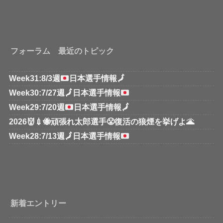
フォーラム 最近のトピック
Week31:8/3週
日本選手情報
🗾
Week30:7/27週
🗾
日本選手情報
Week29:7/20週
日本選手情報
🗾
2026👹💉🐝頑張れ太郎選手😤復活の狼煙を挙げよ🌋
Week28:7/13週
🗾
日本選手情報
新着エントリー