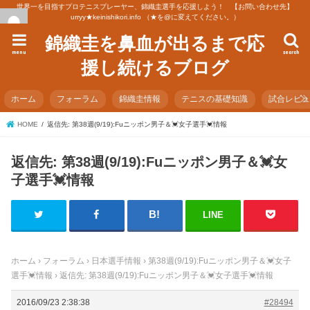
世界一を目指すプロテニスプレーヤー、錦織圭選手を応援しよう！ 【お問い合わせ先】
urryy★keinishikori.info （★を@に変えてください。）
錦織圭を鼻血が出るまで応
menu
search
援し続けるブログ
ホーム
フォーラム
錦織圭情報
テニスの基礎知識
試合レビ
HOME
返信先: 第38週(9/19):Fuニッポン男子＆💓女子選手💓情報
返信先: 第38週(9/19):Fuニッポン男子＆💓女
子選手💓情報
LINE
ホーム
›
フォーラム
›
日本選手情報
›
第38週(9/19):Fuニッポン男子＆💓女子
選手💓情報
›
返信先: 第38週(9/19):Fuニッポン男子＆💓女子選手💓情報
2016/09/23 2:38:38
#28494