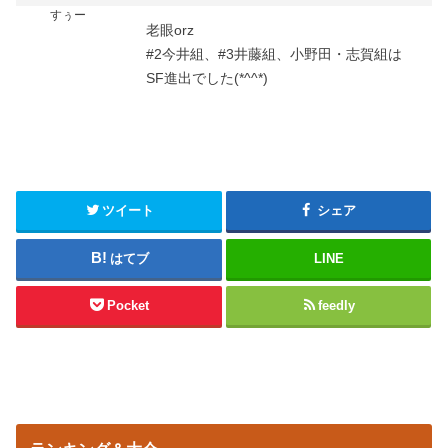
すぅー
老眼orz
#2今井組、#3井藤組、小野田・志賀組は
SF進出でした(*^^*)
ツイート
シェア
はてブ
LINE
Pocket
feedly