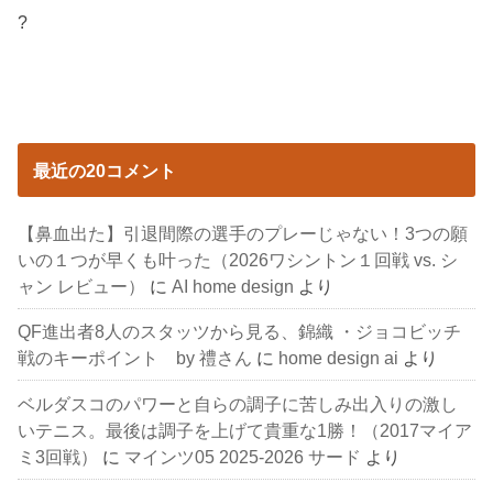
?
最近の20コメント
【鼻血出た】引退間際の選手のプレーじゃない！3つの願
いの１つが早くも叶った（2026ワシントン１回戦 vs. シ
ャン レビュー）
に
AI home design
より
QF進出者8人のスタッツから見る、錦織 ・ジョコビッチ
戦のキーポイント by 禮さん
に
home design ai
より
ベルダスコのパワーと自らの調子に苦しみ出入りの激し
いテニス。最後は調子を上げて貴重な1勝！（2017マイア
ミ3回戦）
に
マインツ05 2025-2026 サード
より