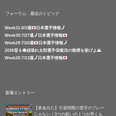
フォーラム 最近のトピック
Week31:8/3週
日本選手情報
🗾
Week30:7/27週
🗾
日本選手情報
Week29:7/20週
日本選手情報
🗾
2026👹💉🐝頑張れ太郎選手😤復活の狼煙を挙げよ🌋
Week28:7/13週
🗾
日本選手情報
新着エントリー
【鼻血出た】引退間際の選手のプレー
じゃない！3つの願いの１つが早くも