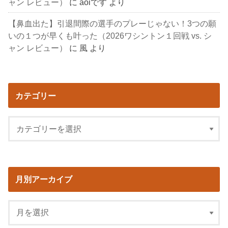
ャン レビュー）
に
aoiです
より
【鼻血出た】引退間際の選手のプレーじゃない！3つの願
いの１つが早くも叶った（2026ワシントン１回戦 vs. シ
ャン レビュー）
に
風
より
カテゴリー
月別アーカイブ