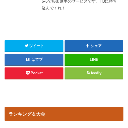
5-6で杉田選手のサービスです。TBに持ち
込んでくれ！
ツイート
シェア
はてブ
LINE
Pocket
feedly
ランキング＆大会