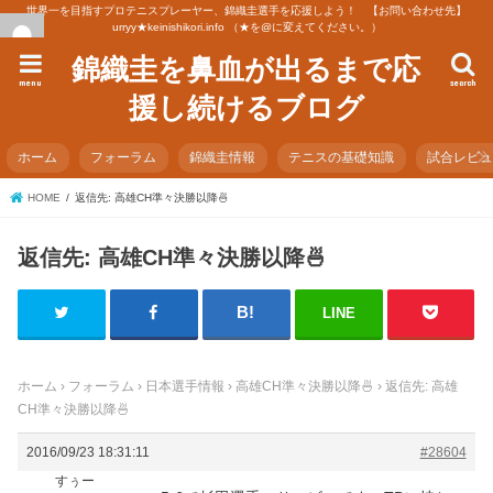
世界一を目指すプロテニスプレーヤー、錦織圭選手を応援しよう！ 【お問い合わせ先】
urryy★keinishikori.info （★を@に変えてください。）
錦織圭を鼻血が出るまで応
menu
search
援し続けるブログ
ホーム
フォーラム
錦織圭情報
テニスの基礎知識
試合レビ
HOME
返信先: 高雄CH準々決勝以降🍜
返信先: 高雄CH準々決勝以降🍜
LINE
ホーム
›
フォーラム
›
日本選手情報
›
高雄CH準々決勝以降🍜
›
返信先: 高雄
CH準々決勝以降🍜
2016/09/23 18:31:11
#28604
すぅー