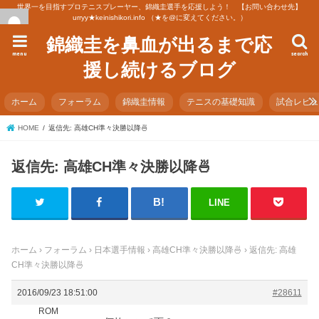
世界一を目指すプロテニスプレーヤー、錦織圭選手を応援しよう！ 【お問い合わせ先】
urryy★keinishikori.info （★を@に変えてください。）
錦織圭を鼻血が出るまで応
menu
search
援し続けるブログ
ホーム
フォーラム
錦織圭情報
テニスの基礎知識
試合レビ
HOME
返信先: 高雄CH準々決勝以降🍜
返信先: 高雄CH準々決勝以降🍜
LINE
ホーム
›
フォーラム
›
日本選手情報
›
高雄CH準々決勝以降🍜
›
返信先: 高雄
CH準々決勝以降🍜
2016/09/23 18:51:00
#28611
ROM