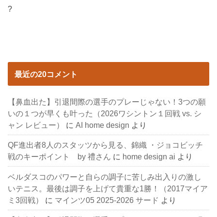
?
最近の20コメント
【鼻血出た】引退間際の選手のプレーじゃない！3つの願
いの１つが早くも叶った（2026ワシントン１回戦 vs. シ
ャン レビュー）
に
AI home design
より
QF進出者8人のスタッツから見る、錦織 ・ジョコビッチ
戦のキーポイント by 禮さん
に
home design ai
より
ベルダスコのパワーと自らの調子に苦しみ出入りの激し
いテニス。最後は調子を上げて貴重な1勝！（2017マイア
ミ3回戦）
に
マインツ05 2025-2026 サード
より