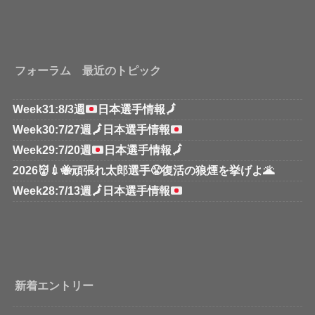
フォーラム 最近のトピック
Week31:8/3週
日本選手情報
🗾
Week30:7/27週
🗾
日本選手情報
Week29:7/20週
日本選手情報
🗾
2026👹💉🐝頑張れ太郎選手😤復活の狼煙を挙げよ🌋
Week28:7/13週
🗾
日本選手情報
新着エントリー