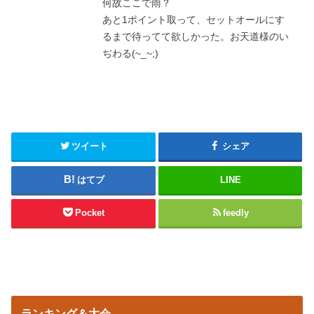
何故ここで雨？
あと1ポイント取って、セットオールにす
るまで待ってて欲しかった。お天道様のい
ぢわる(~_~;)
ツイート
シェア
はてブ
LINE
Pocket
feedly
ランキング＆大会