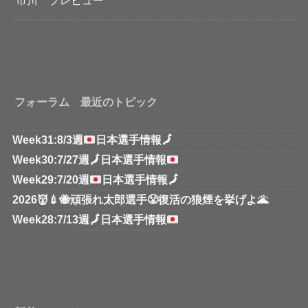
フォーラム 最近のトピック
Week31:8/3週
日本選手情報
🗾
Week30:7/27週
🗾
日本選手情報
Week29:7/20週
日本選手情報
🗾
2026👹💉🐝頑張れ太郎選手😤復活の狼煙を挙げよ🌋
Week28:7/13週
🗾
日本選手情報