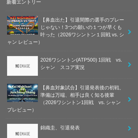
新着エントリー
【鼻血出た】引退間際の選手のプレー
じゃない！3つの願いの１つが早くも
叶った（2026ワシントン１回戦 vs. シ
ャン レビュー）
2026ワシントン(ATP500) 1回戦 vs.
シャン スコア実況
【鼻血対象試合】引退発表後の初戦、
準備は万端、相手は良く知る後輩
（2026ワシントン1回戦 vs. シャン
プレビュー）
錦織圭、引退発表