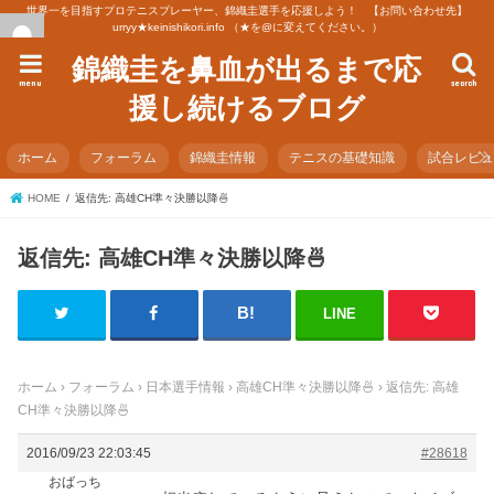
世界一を目指すプロテニスプレーヤー、錦織圭選手を応援しよう！ 【お問い合わせ先】
urryy★keinishikori.info （★を@に変えてください。）
錦織圭を鼻血が出るまで応
menu
search
援し続けるブログ
ホーム
フォーラム
錦織圭情報
テニスの基礎知識
試合レビ
HOME
返信先: 高雄CH準々決勝以降🍜
返信先: 高雄CH準々決勝以降🍜
LINE
ホーム
›
フォーラム
›
日本選手情報
›
高雄CH準々決勝以降🍜
›
返信先: 高雄
CH準々決勝以降🍜
2016/09/23 22:03:45
#28618
おばっち