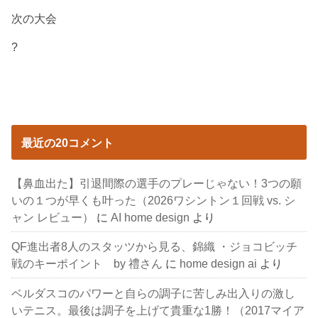
次の大会
?
最近の20コメント
【鼻血出た】引退間際の選手のプレーじゃない！3つの願
いの１つが早くも叶った（2026ワシントン１回戦 vs. シ
ャン レビュー）
に
AI home design
より
QF進出者8人のスタッツから見る、錦織 ・ジョコビッチ
戦のキーポイント by 禮さん
に
home design ai
より
ベルダスコのパワーと自らの調子に苦しみ出入りの激し
いテニス。最後は調子を上げて貴重な1勝！（2017マイア