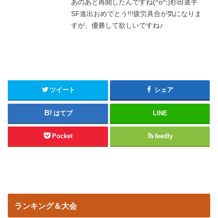
あのあと再開したんですね(^o^;)杉田選手
SF進出おめでとう!!!疲労具合が気になりま
すが、優勝して欲しいですね♪
ツイート
シェア
はてブ
LINE
Pocket
feedly
ランキング＆大会