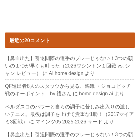
最近の20コメント
【鼻血出た】引退間際の選手のプレーじゃない！3つの願
いの１つが早くも叶った（2026ワシントン１回戦 vs. シ
ャン レビュー）
に
AI home design
より
QF進出者8人のスタッツから見る、錦織 ・ジョコビッチ
戦のキーポイント by 禮さん
に
home design ai
より
ベルダスコのパワーと自らの調子に苦しみ出入りの激し
いテニス。最後は調子を上げて貴重な1勝！（2017マイア
ミ3回戦）
に
マインツ05 2025-2026 サード
より
【鼻血出た】引退間際の選手のプレーじゃない！3つの願