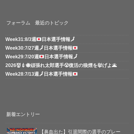
フォーラム 最近のトピック
Week31:8/3週
日本選手情報
🗾
Week30:7/27週
🗾
日本選手情報
Week29:7/20週
日本選手情報
🗾
2026👹💉🐝頑張れ太郎選手😤復活の狼煙を挙げよ🌋
Week28:7/13週
🗾
日本選手情報
新着エントリー
【鼻血出た】引退間際の選手のプレー