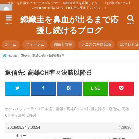
世界一を目指すプロテニスプレーヤー、錦織圭選手を応援しよう！ 【お問い合わせ先】
urryy★keinishikori.info （★を@に変えてください。）
錦織圭を鼻血が出るまで応
menu
search
援し続けるブログ
ホーム
フォーラム
錦織圭情報
テニスの基礎知識
試合レビ
HOME
返信先: 高雄CH準々決勝以降🍜
返信先: 高雄CH準々決勝以降🍜
LINE
ホーム
›
フォーラム
›
日本選手情報
›
高雄CH準々決勝以降🍜
›
返信先: 高雄
CH準々決勝以降🍜
2016/09/24 7:03:54
#28630
すぅー