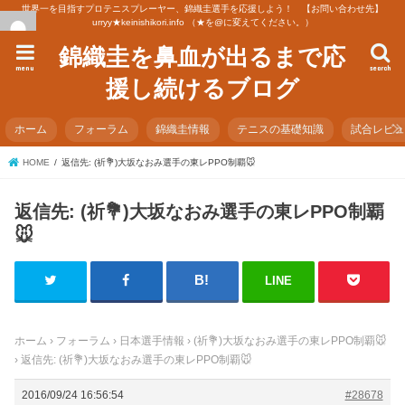
世界一を目指すプロテニスプレーヤー、錦織圭選手を応援しよう！ 【お問い合わせ先】
urryy★keinishikori.info （★を@に変えてください。）
錦織圭を鼻血が出るまで応
menu
search
援し続けるブログ
ホーム
フォーラム
錦織圭情報
テニスの基礎知識
試合レビ
HOME
返信先: (祈💐)大坂なおみ選手の東レPPO制覇🐭
返信先: (祈💐)大坂なおみ選手の東レPPO制覇
🐭
LINE
ホーム
›
フォーラム
›
日本選手情報
›
(祈💐)大坂なおみ選手の東レPPO制覇🐭
›
返信先: (祈💐)大坂なおみ選手の東レPPO制覇🐭
2016/09/24 16:56:54
#28678