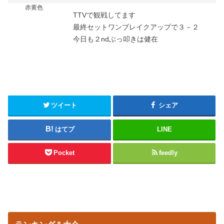
赤黄色
TTVで観戦してます
最終セットワンブレイクアップで３－２
今日も２ndぶっ叩きは健在
ツイート
シェア
はてブ
LINE
Pocket
feedly