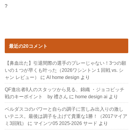
?
最近の20コメント
【鼻血出た】引退間際の選手のプレーじゃない！3つの願
いの１つが早くも叶った（2026ワシントン１回戦 vs. シ
ャン レビュー）
に
AI home design
より
QF進出者8人のスタッツから見る、錦織 ・ジョコビッチ
戦のキーポイント by 禮さん
に
home design ai
より
ベルダスコのパワーと自らの調子に苦しみ出入りの激し
いテニス。最後は調子を上げて貴重な1勝！（2017マイア
ミ3回戦）
に
マインツ05 2025-2026 サード
より