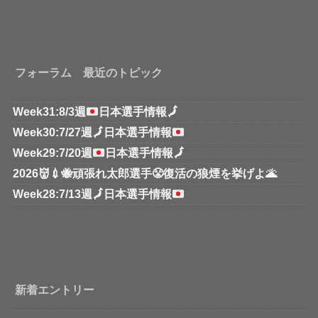
フォーラム 最近のトピック
Week31:8/3週
日本選手情報
🗾
Week30:7/27週
🗾
日本選手情報
Week29:7/20週
日本選手情報
🗾
2026👹💉🐝頑張れ太郎選手😤復活の狼煙を挙げよ🌋
Week28:7/13週
🗾
日本選手情報
新着エントリー