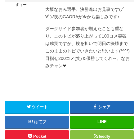
すぅー
大坂なおみ選手、決勝進出お見事です(ﾉﾟ
∀ﾟ)ﾉ夜のGAORAが今から楽しみです♪
ダークサイド参加者が増えたことも重な
り、このトピが盛り上がって100コメ突破
は確実ですが、験を担いで明日の決勝まで
このままのトピでいきたいと思います(*^^*)
目指せ200コメ(笑)＆優勝してくれ～、なお
みチャン❤
ツイート
シェア
はてブ
LINE
Pocket
feedly