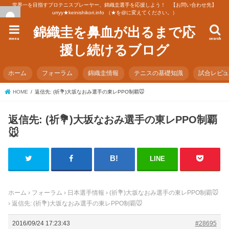
世界一を目指すプロテニスプレーヤー、錦織圭選手を応援しよう！ 【お問い合わせ先】
urryy★keinishikori.info （★を@に変えてください。）
錦織圭を鼻血が出るまで応
menu
search
援し続けるブログ
ホーム
フォーラム
錦織圭情報
テニスの基礎知識
試合レビ
HOME
返信先: (祈💐)大坂なおみ選手の東レPPO制覇🐭
返信先: (祈💐)大坂なおみ選手の東レPPO制覇
🐭
LINE
ホーム
›
フォーラム
›
日本選手情報
›
(祈💐)大坂なおみ選手の東レPPO制覇🐭
›
返信先: (祈💐)大坂なおみ選手の東レPPO制覇🐭
2016/09/24 17:23:43
#28695