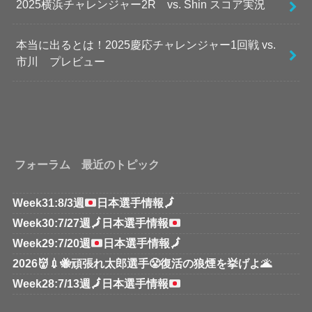
2025横浜チャレンジャー2R vs. Shin スコア実況
本当に出るとは！2025慶応チャレンジャー1回戦 vs.
市川 プレビュー
フォーラム 最近のトピック
Week31:8/3週
日本選手情報
🗾
Week30:7/27週
🗾
日本選手情報
Week29:7/20週
日本選手情報
🗾
2026👹💉🐝頑張れ太郎選手😤復活の狼煙を挙げよ🌋
Week28:7/13週
🗾
日本選手情報