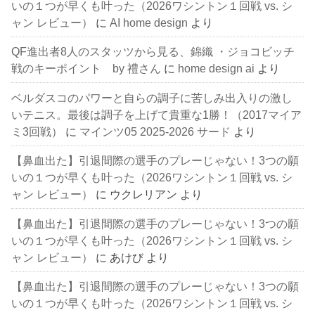
いの１つが早くも叶った（2026ワシントン１回戦 vs. シ
ャン レビュー）
に
AI home design
より
QF進出者8人のスタッツから見る、錦織 ・ジョコビッチ
戦のキーポイント by 禮さん
に
home design ai
より
ベルダスコのパワーと自らの調子に苦しみ出入りの激し
いテニス。最後は調子を上げて貴重な1勝！（2017マイア
ミ3回戦）
に
マインツ05 2025-2026 サード
より
【鼻血出た】引退間際の選手のプレーじゃない！3つの願
いの１つが早くも叶った（2026ワシントン１回戦 vs. シ
ャン レビュー）
に
ウクレリアン
より
【鼻血出た】引退間際の選手のプレーじゃない！3つの願
いの１つが早くも叶った（2026ワシントン１回戦 vs. シ
ャン レビュー）
に
あけび
より
【鼻血出た】引退間際の選手のプレーじゃない！3つの願
いの１つが早くも叶った（2026ワシントン１回戦 vs. シ