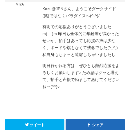
MIYA
Kazu@JPNさん、ようこそダークサイド
(笑)ではなくパラダイスへ(^-^)/
有明での応援ありがとうございました
m(__)m 昨日も全体的に年齢層が高かった
せいか、拍手はあっても応援の声は少な
く、ボードや旗もなくて残念でした(^_^;)
私自身もちょっと遠慮しちゃいましたし…
明日行かれる方は、ぜひとも熱烈応援をよ
ろしくお願いします♪ ため息はグッと堪え
て、拍手と声援で励ましてあげてください
ね～(^^)v
ツイート
シェア