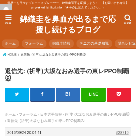
世界一を目指すプロテニスプレーヤー、錦織圭選手を応援しよう！ 【お問い合わせ先】
urryy★keinishikori.info （★を@に変えてください。）
錦織圭を鼻血が出るまで応
menu
search
援し続けるブログ
ホーム
フォーラム
錦織圭情報
テニスの基礎知識
試合レビ
HOME
返信先: (祈💐)大坂なおみ選手の東レPPO制覇🐭
返信先: (祈💐)大坂なおみ選手の東レPPO制覇
🐭
LINE
ホーム
›
フォーラム
›
日本選手情報
›
(祈💐)大坂なおみ選手の東レPPO制覇🐭
›
返信先: (祈💐)大坂なおみ選手の東レPPO制覇🐭
2016/09/24 20:04:41
#28719