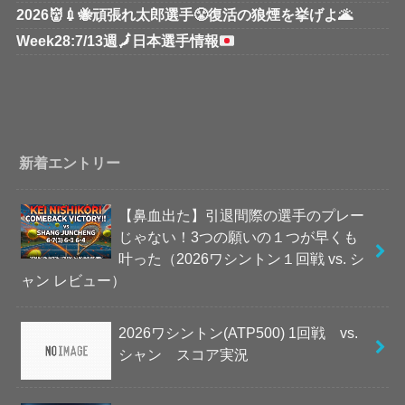
2026👹💉🐝頑張れ太郎選手😤復活の狼煙を挙げよ🌋
Week28:7/13週
🗾
日本選手情報
新着エントリー
【鼻血出た】引退間際の選手のプレー
じゃない！3つの願いの１つが早くも
叶った（2026ワシントン１回戦 vs. シ
ャン レビュー）
2026ワシントン(ATP500) 1回戦 vs.
シャン スコア実況