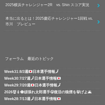
2025横浜チャレンジャー2R vs. Shin スコア実況
本当に出るとは！2025慶応チャレンジャー1回戦 vs.
市川 プレビュー
フォーラム 最近のトピック
Week31:8/3週
日本選手情報
🗾
Week30:7/27週
🗾
日本選手情報
Week29:7/20週
日本選手情報
🗾
2026👹💉🐝頑張れ太郎選手😤復活の狼煙を挙げよ🌋
Week28:7/13週
🗾
日本選手情報