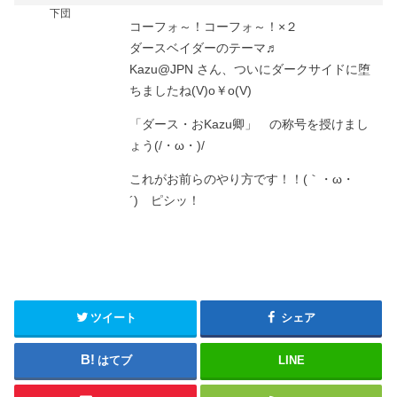
下団
コーフォ～！コーフォ～！×２
ダースベイダーのテーマ♬
Kazu@JPN さん、ついにダークサイドに堕
ちましたね(V)o￥o(V)
「ダース・おKazu卿」 の称号を授けまし
ょう(/・ω・)/
これがお前らのやり方です！！(｀・ω・
´)ゞピシッ！
ツイート
シェア
はてブ
LINE