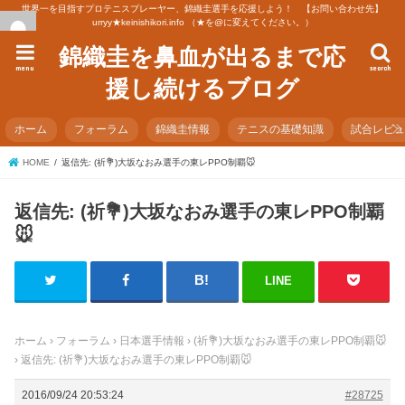
世界一を目指すプロテニスプレーヤー、錦織圭選手を応援しよう！ 【お問い合わせ先】
urryy★keinishikori.info （★を@に変えてください。）
錦織圭を鼻血が出るまで応
menu
search
援し続けるブログ
ホーム
フォーラム
錦織圭情報
テニスの基礎知識
試合レビ
HOME
返信先: (祈💐)大坂なおみ選手の東レPPO制覇🐭
返信先: (祈💐)大坂なおみ選手の東レPPO制覇
🐭
LINE
ホーム
›
フォーラム
›
日本選手情報
›
(祈💐)大坂なおみ選手の東レPPO制覇🐭
›
返信先: (祈💐)大坂なおみ選手の東レPPO制覇🐭
2016/09/24 20:53:24
#28725