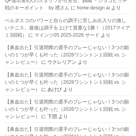
QF進出者8人のスタッツから見る、錦織 ・ジョコビッチ
戦のキーポイント by 禮さん
に
home design ai
より
ベルダスコのパワーと自らの調子に苦しみ出入りの激し
いテニス。最後は調子を上げて貴重な1勝！（2017マイア
ミ3回戦）
に
マインツ05 2025-2026 サード
より
【鼻血出た】引退間際の選手のプレーじゃない！3つの願
いの１つが早くも叶った（2026ワシントン１回戦 vs. シ
ャン レビュー）
に
ウクレリアン
より
【鼻血出た】引退間際の選手のプレーじゃない！3つの願
いの１つが早くも叶った（2026ワシントン１回戦 vs. シ
ャン レビュー）
に
あけび
より
【鼻血出た】引退間際の選手のプレーじゃない！3つの願
いの１つが早くも叶った（2026ワシントン１回戦 vs. シ
ャン レビュー）
に
下団
より
【鼻血出た】引退間際の選手のプレーじゃない！3つの願