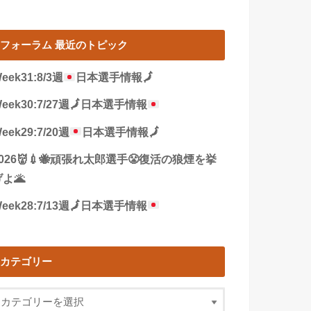
フォーラム 最近のトピック
eek31:8/3週
日本選手情報
🗾
eek30:7/27週
🗾
日本選手情報
eek29:7/20週
日本選手情報
🗾
2026👹💉🐝頑張れ太郎選手😤復活の狼煙を挙
よ🌋
eek28:7/13週
🗾
日本選手情報
カテゴリー