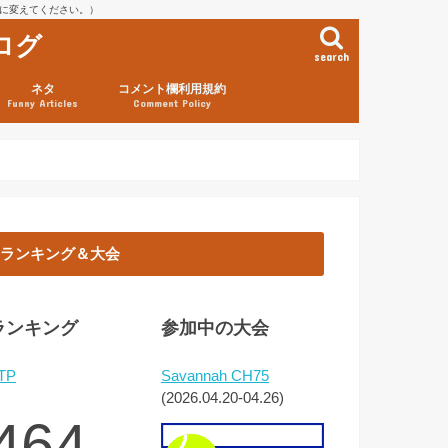
を@に変えてください。）
ログ
search
ネタ
コメント欄利用規約
Funny Articles
Comment Policy
ランキング＆大会
ランキング
参加中の大会
TP
Savannah CH75
(2026.04.20-04.26)
464