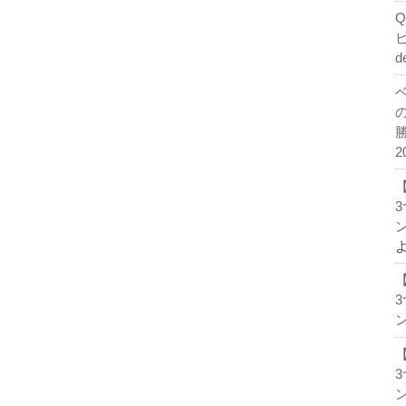
d
2
ン
ン
ン