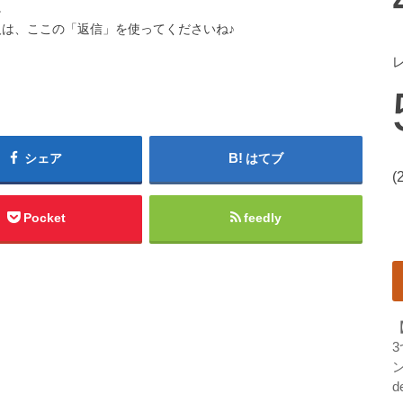
。
は、ここの「返信」を使ってくださいね♪
シェア
はてブ
(
Pocket
feedly
ン
d