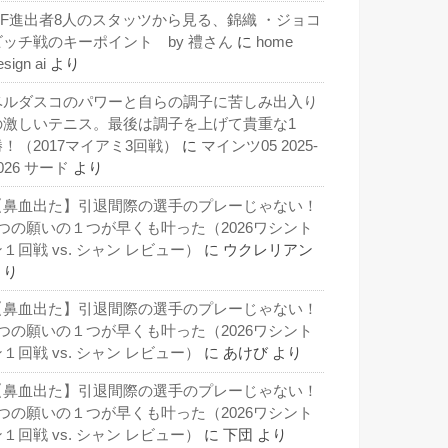
QF進出者8人のスタッツから見る、錦織 ・ジョコ
ビッチ戦のキーポイント by 禮さん
に
home
esign ai
より
ベルダスコのパワーと自らの調子に苦しみ出入り
の激しいテニス。最後は調子を上げて貴重な1
勝！（2017マイアミ3回戦）
に
マインツ05 2025-
026 サード
より
【鼻血出た】引退間際の選手のプレーじゃない！
3つの願いの１つが早くも叶った（2026ワシント
１回戦 vs. シャン レビュー）
に
ウクレリアン
より
【鼻血出た】引退間際の選手のプレーじゃない！
3つの願いの１つが早くも叶った（2026ワシント
１回戦 vs. シャン レビュー）
に
あけび
より
【鼻血出た】引退間際の選手のプレーじゃない！
3つの願いの１つが早くも叶った（2026ワシント
１回戦 vs. シャン レビュー）
に
下団
より