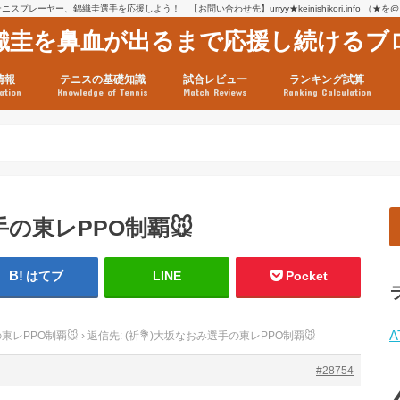
スプレーヤー、錦織圭選手を応援しよう！ 【お問い合わせ先】urryy★keinishikori.info （★
織圭を鼻血が出るまで応援し続けるブ
情報
テニスの基礎知識
試合レビュー
ランキング試算
ation
Knowledge of Tennis
Match Reviews
Ranking Calculation
ssage
ロフィール
績
グ推移
連グッズ
試合まとめ（2025年1月16
リスト（2021年8月10日時
ツアーの構造
ATPツアー ポイント表
テニス情報入手法
手の東レPPO制覇🐭
はてブ
LINE
Pocket
A
の東レPPO制覇🐭
›
返信先: (祈💐)大坂なおみ選手の東レPPO制覇🐭
#28754