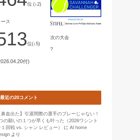
位 (↓2)
レース
513
次の大会
位(↓5)
?
2026.04.20付)
最近の20コメント
【鼻血出た】引退間際の選手のプレーじゃない！
3つの願いの１つが早くも叶った（2026ワシント
１回戦 vs. シャン レビュー）
に
AI home
esign
より