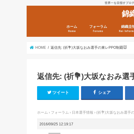
世界一を目指すプロテニ
錦
ホーム
フォーラム
錦織圭
Home
Forums
Kei Inform
日本選手情報
鼻血ブログラボ
鼻血ブログ分析班
Kei’s Me
錦織圭プ
錦織圭 戦
ランキン
錦織圭関
鼻血が出た
次は見とけ
日現在）
点）
HOME
返信先: (祈💐)大坂なおみ選手の東レPPO制覇🐭
返信先: (祈💐)大坂なおみ選
ツイート
シェア
ホーム
›
フォーラム
›
日本選手情報
›
(祈💐)大坂なおみ選手
2016/09/25 12:19:17