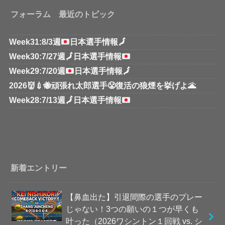
フォーラム 最近のトピック
Week31:8/3週
日本選手情報
🗾
Week30:7/27週
🗾
日本選手情報
Week29:7/20週
日本選手情報
🗾
2026👹💉🐝頑張れ太郎選手😤復活の狼煙を挙げよ🌋
Week28:7/13週
🗾
日本選手情報
新着エントリー
【鼻血出た】引退間際の選手のプレー
じゃない！3つの願いの１つが早くも
叶った（2026ワシントン１回戦 vs. シ