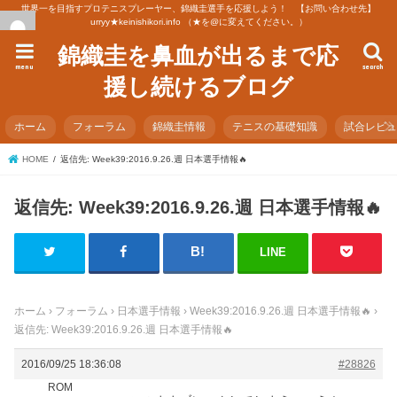
世界一を目指すプロテニスプレーヤー、錦織圭選手を応援しよう！ 【お問い合わせ先】
urryy★keinishikori.info （★を@に変えてください。）
錦織圭を鼻血が出るまで応
menu
search
援し続けるブログ
ホーム
フォーラム
錦織圭情報
テニスの基礎知識
試合レビ
HOME
返信先: Week39:2016.9.26.週 日本選手情報🔥
返信先: Week39:2016.9.26.週 日本選手情報🔥
LINE
ホーム
›
フォーラム
›
日本選手情報
›
Week39:2016.9.26.週 日本選手情報🔥
›
返信先: Week39:2016.9.26.週 日本選手情報🔥
2016/09/25 18:36:08
#28826
ROM