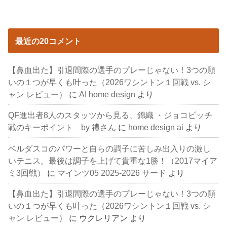
最近の20コメント
【鼻血出た】引退間際の選手のプレーじゃない！3つの願
いの１つが早くも叶った（2026ワシントン１回戦 vs. シ
ャン レビュー）
に
AI home design
より
QF進出者8人のスタッツから見る、錦織 ・ジョコビッチ
戦のキーポイント by 禮さん
に
home design ai
より
ベルダスコのパワーと自らの調子に苦しみ出入りの激し
いテニス。最後は調子を上げて貴重な1勝！（2017マイア
ミ3回戦）
に
マインツ05 2025-2026 サード
より
【鼻血出た】引退間際の選手のプレーじゃない！3つの願
いの１つが早くも叶った（2026ワシントン１回戦 vs. シ
ャン レビュー）
に
ウクレリアン
より