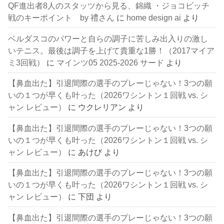
QF進出者8人のスタッツから見る、錦織 ・ジョコビッチ
戦のキーポイント by 禮さん
に
home design ai
より
ベルダスコのパワーと自らの調子に苦しみ出入りの激し
いテニス。最後は調子を上げて貴重な1勝！（2017マイア
ミ3回戦）
に
マインツ05 2025-2026 サード
より
【鼻血出た】引退間際の選手のプレーじゃない！3つの願
いの１つが早くも叶った（2026ワシントン１回戦 vs. シ
ャン レビュー）
に
ウクレリアン
より
【鼻血出た】引退間際の選手のプレーじゃない！3つの願
いの１つが早くも叶った（2026ワシントン１回戦 vs. シ
ャン レビュー）
に
あけび
より
【鼻血出た】引退間際の選手のプレーじゃない！3つの願
いの１つが早くも叶った（2026ワシントン１回戦 vs. シ
ャン レビュー）
に
下団
より
【鼻血出た】引退間際の選手のプレーじゃない！3つの願