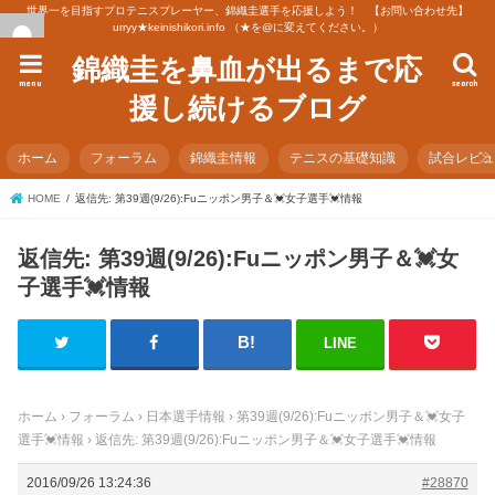
世界一を目指すプロテニスプレーヤー、錦織圭選手を応援しよう！ 【お問い合わせ先】
urryy★keinishikori.info （★を@に変えてください。）
錦織圭を鼻血が出るまで応
menu
search
援し続けるブログ
ホーム
フォーラム
錦織圭情報
テニスの基礎知識
試合レビ
HOME
返信先: 第39週(9/26):Fuニッポン男子＆💓女子選手💓情報
返信先: 第39週(9/26):Fuニッポン男子＆💓女
子選手💓情報
LINE
ホーム
›
フォーラム
›
日本選手情報
›
第39週(9/26):Fuニッポン男子＆💓女子
選手💓情報
›
返信先: 第39週(9/26):Fuニッポン男子＆💓女子選手💓情報
2016/09/26 13:24:36
#28870