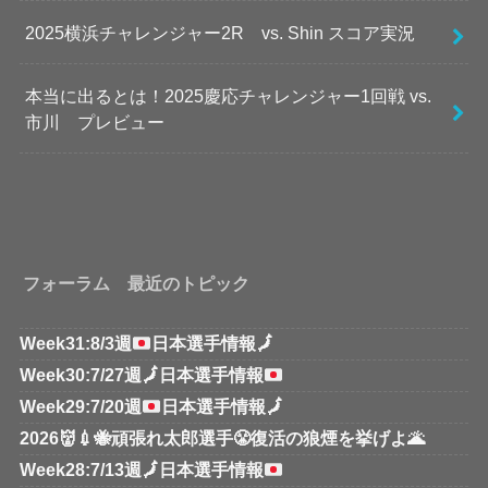
2025横浜チャレンジャー2R vs. Shin スコア実況
本当に出るとは！2025慶応チャレンジャー1回戦 vs.
市川 プレビュー
フォーラム 最近のトピック
Week31:8/3週
日本選手情報
🗾
Week30:7/27週
🗾
日本選手情報
Week29:7/20週
日本選手情報
🗾
2026👹💉🐝頑張れ太郎選手😤復活の狼煙を挙げよ🌋
Week28:7/13週
🗾
日本選手情報