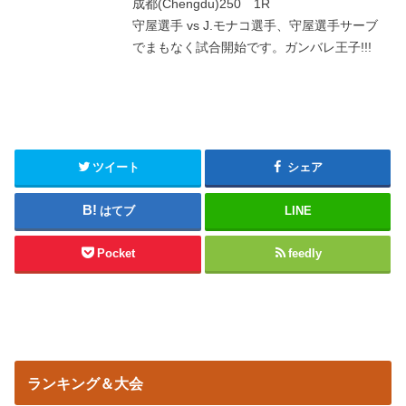
成都(Chengdu)250 1R
守屋選手 vs J.モナコ選手、守屋選手サーブ
でまもなく試合開始です。ガンバレ王子!!!
ツイート
シェア
はてブ
LINE
Pocket
feedly
ランキング＆大会