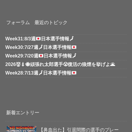
フォーラム 最近のトピック
Week31:8/3週
日本選手情報
🗾
Week30:7/27週
🗾
日本選手情報
Week29:7/20週
日本選手情報
🗾
2026👹💉🐝頑張れ太郎選手😤復活の狼煙を挙げよ🌋
Week28:7/13週
🗾
日本選手情報
新着エントリー
【鼻血出た】引退間際の選手のプレー