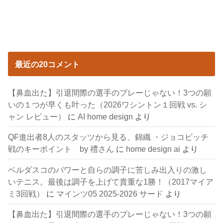
最近の20コメント
【鼻血出た】引退間際の選手のプレーじゃない！3つの願
いの１つが早くも叶った（2026ワシントン１回戦 vs. シ
ャン レビュー）
に
AI home design
より
QF進出者8人のスタッツから見る、錦織 ・ジョコビッチ
戦のキーポイント by 禮さん
に
home design ai
より
ベルダスコのパワーと自らの調子に苦しみ出入りの激し
いテニス。最後は調子を上げて貴重な1勝！（2017マイア
ミ3回戦）
に
マインツ05 2025-2026 サード
より
【鼻血出た】引退間際の選手のプレーじゃない！3つの願