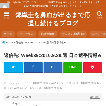
世界一を目指すプロテニスプレーヤー、錦織圭選手を応援しよう！ 【お問い合わせ先】
urryy★keinishikori.info （★を@に変えてください。）
錦織圭を鼻血が出るまで応
menu
search
援し続けるブログ
ホーム
フォーラム
錦織圭情報
テニスの基礎知識
試合レビ
HOME
返信先: Week39:2016.9.26.週 日本選手情報🔥
返信先: Week39:2016.9.26.週 日本選手情報🔥
LINE
ホーム
›
フォーラム
›
日本選手情報
›
Week39:2016.9.26.週 日本選手情報🔥
›
返信先: Week39:2016.9.26.週 日本選手情報🔥
2016/09/26 17:39:33
#28886
すぅー