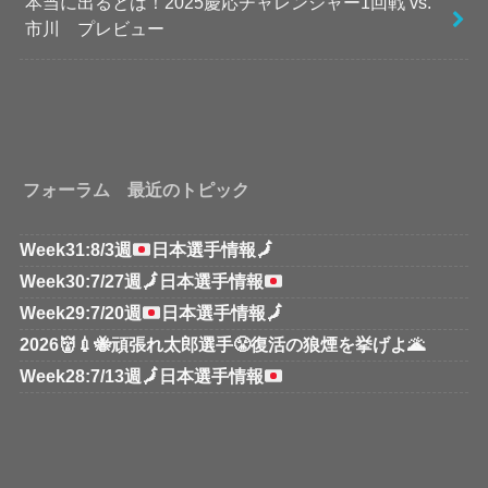
本当に出るとは！2025慶応チャレンジャー1回戦 vs.
市川 プレビュー
フォーラム 最近のトピック
Week31:8/3週
日本選手情報
🗾
Week30:7/27週
🗾
日本選手情報
Week29:7/20週
日本選手情報
🗾
2026👹💉🐝頑張れ太郎選手😤復活の狼煙を挙げよ🌋
Week28:7/13週
🗾
日本選手情報