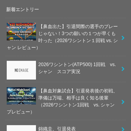
新着エントリー
【鼻血出た】引退間際の選手のプレー
じゃない！3つの願いの１つが早くも
叶った（2026ワシントン１回戦 vs. シ
ャン レビュー）
2026ワシントン(ATP500) 1回戦 vs.
シャン スコア実況
【鼻血対象試合】引退発表後の初戦、
準備は万端、相手は良く知る後輩
（2026ワシントン1回戦 vs. シャン
プレビュー）
錦織圭、引退発表