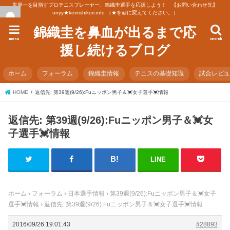
世界一を目指すプロテニスプレーヤー、錦織圭選手を応援しよう！ 【お問い合わせ先】
urryy★keinishikori.info （★を@に変えてください。）
錦織圭を鼻血が出るまで応
menu
search
援し続けるブログ
ホーム
フォーラム
錦織圭情報
テニスの基礎知識
試合レビ
HOME
返信先: 第39週(9/26):Fuニッポン男子＆💓女子選手💓情報
返信先: 第39週(9/26):Fuニッポン男子＆💓女
子選手💓情報
LINE
ホーム
›
フォーラム
›
日本選手情報
›
第39週(9/26):Fuニッポン男子＆💓女子
選手💓情報
›
返信先: 第39週(9/26):Fuニッポン男子＆💓女子選手💓情報
2016/09/26 19:01:43
#28893