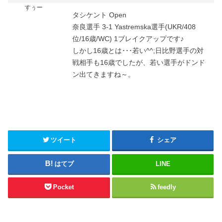
すぅー
タシケント Open
奈良選手 3-1 Yastremska選手(UKR/408
位/16歳/WC) 1ブレイクアップです♪
しかし16歳とは･･･若い^^;日比野選手の対
戦相手も16歳でしたが、若い選手がドンド
ン出てきますね～。
ツイート
シェア
はてブ
LINE
Pocket
feedly